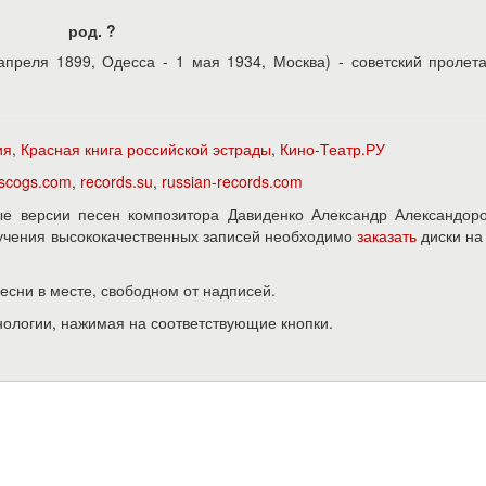
род. ?
апреля 1899, Одесса - 1 мая 1934, Москва) - советский пролет
ия
,
Красная книга российской эстрады
,
Кино-Театр.РУ
iscogs.com
,
records.su
,
russian-records.com
е версии песен композитора Давиденко Александр Александоро
олучения высококачественных записей необходимо
заказать
диски н
песни в месте, свободном от надписей.
нологии, нажимая на соответствующие кнопки.