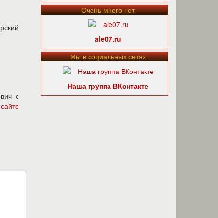
Очень много нот
арский
ale07.ru
Мы в социальных сетях
Наша группа ВКонтакте
вич с
а
сайте