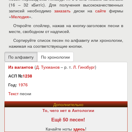
(16 – 32 кБит/с). Для получения высококачественных
записей необходимо
заказать
диски на
сайте
фирмы
«
Мелодия
».
Откройте спойлер, нажав на кнопку-заголовок песни в
месте, свободном от надписей.
Сортируйте список песен по алфавиту или хронологии,
нажимая на соответствующие кнопки.
Из вагантов
(
Д. Тухманов
– р. т.
Л. Гинзбург
)
АСП №
1238
Год:
1976
Текст
песни
Дополнительно
То, чего нет в Антологии
Ещё 50 песен!
Качайте ноты
здесь
!