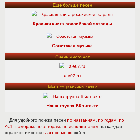
Ещё больше песен
Красная книга российской эстрады
Советская музыка
Очень много нот
ale07.ru
Мы в социальных сетях
Наша группа ВКонтакте
Для удобного поиска песен
по названиям
,
по годам
,
по
АСП-номерам
,
по авторам
,
по исполнителям
, на каждой
странице имеется
главное меню
сайта.