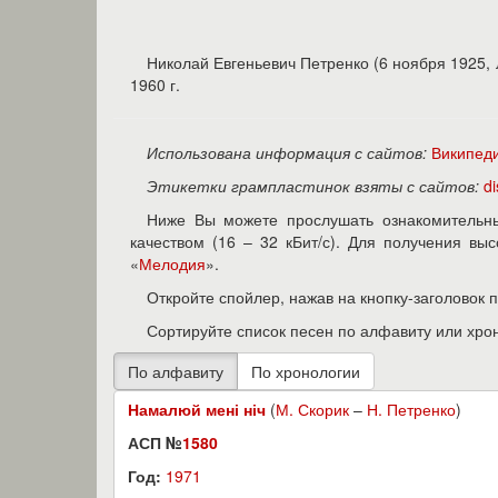
Николай Евгеньевич Петренко (6 ноября 1925, 
1960 г.
Использована информация с сайтов:
Википед
Этикетки грампластинок взяты с сайтов:
d
Ниже Вы можете прослушать ознакомительны
качеством (16 – 32 кБит/с). Для получения в
«
Мелодия
».
Откройте спойлер, нажав на кнопку-заголовок 
Сортируйте список песен по алфавиту или хро
Намалюй мені ніч
(
М. Скорик
–
Н. Петренко
)
АСП №
1580
Год:
1971