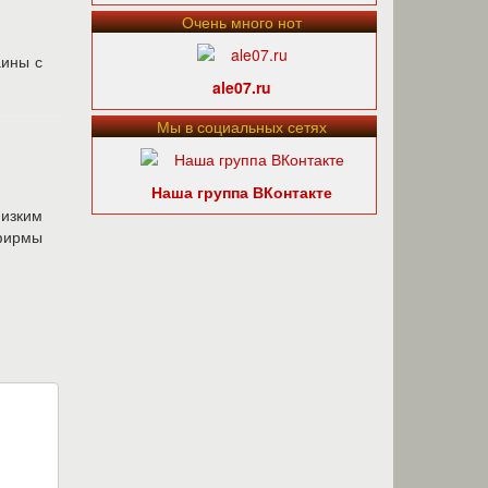
Очень много нот
аины с
ale07.ru
Мы в социальных сетях
Наша группа ВКонтакте
изким
ирмы