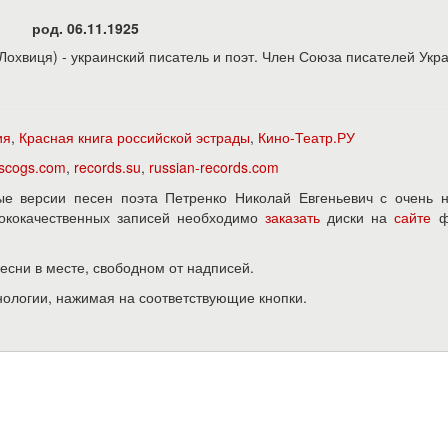
род. 06.11.1925
Лохвиця) - украинский писатель и поэт. Член Союза писателей Укр
ия
,
Красная книга российской эстрады
,
Кино-Театр.РУ
iscogs.com
,
records.su
,
russian-records.com
е версии песен поэта Петренко Николай Евгеньевич с очень н
ысококачественных записей необходимо
заказать
диски на
сайте
ф
песни в месте, свободном от надписей.
нологии, нажимая на соответствующие кнопки.