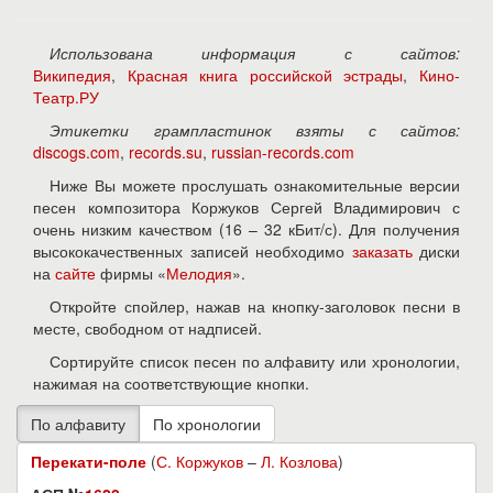
Использована информация с сайтов:
Википедия
,
Красная книга российской эстрады
,
Кино-
Театр.РУ
Этикетки грампластинок взяты с сайтов:
discogs.com
,
records.su
,
russian-records.com
Ниже Вы можете прослушать ознакомительные версии
песен композитора Коржуков Сергей Владимирович с
очень низким качеством (16 – 32 кБит/с). Для получения
высококачественных записей необходимо
заказать
диски
на
сайте
фирмы «
Мелодия
».
Откройте спойлер, нажав на кнопку-заголовок песни в
месте, свободном от надписей.
Сортируйте список песен по алфавиту или хронологии,
нажимая на соответствующие кнопки.
Перекати-поле
(
С. Коржуков
–
Л. Козлова
)