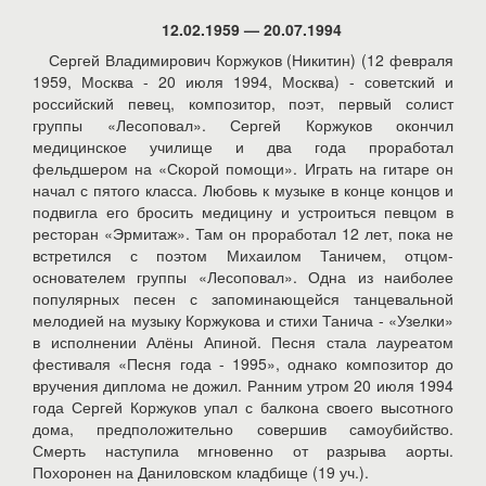
12.02.1959 — 20.07.1994
Сергей Владимирович Коржуков (Никитин) (12 февраля
1959, Москва - 20 июля 1994, Москва) - советский и
российский певец, композитор, поэт, первый солист
группы «Лесоповал». Сергей Коржуков окончил
медицинское училище и два года проработал
фельдшером на «Скорой помощи». Играть на гитаре он
начал с пятого класса. Любовь к музыке в конце концов и
подвигла его бросить медицину и устроиться певцом в
ресторан «Эрмитаж». Там он проработал 12 лет, пока не
встретился с поэтом Михаилом Таничем, отцом-
основателем группы «Лесоповал». Одна из наиболее
популярных песен с запоминающейся танцевальной
мелодией на музыку Коржукова и стихи Танича - «Узелки»
в исполнении Алёны Апиной. Песня стала лауреатом
фестиваля «Песня года - 1995», однако композитор до
вручения диплома не дожил. Ранним утром 20 июля 1994
года Сергей Коржуков упал с балкона своего высотного
дома, предположительно совершив самоубийство.
Смерть наступила мгновенно от разрыва аорты.
Похоронен на Даниловском кладбище (19 уч.).