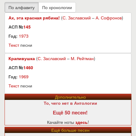
Ах, эта красная рябина!
(
С. Заславский
–
А. Софронов
)
АСП №
145
Год:
1973
Текст
песни
Крапивушка
(
С. Заславский
–
М. Рейтман
)
АСП №
1460
Год:
1969
Текст
песни
Дополнительно
То, чего нет в Антологии
Ещё 50 песен!
Качайте ноты
здесь
!
Ещё больше песен