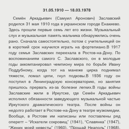
31.05.1910 — 18.03.1978
Семён Аркадьевич (Самуил Аронович) Заславский
родился 31 мая 1910 года в украинском городе Енакиево.
Здесь прошли первые семь лет его жизни. Музыкальный
слух и музыкальная память мальчика обнаружились очень
рано. Сначала самостоятельно, потом с учительницей он
в короткий срок научился играть на фортепиано.В 1917
году семья Заславских переехала в Ростов-на-Дону. По
воспоминаниям самого С. Заславского, он в молодые
годы аккомпанировал чемпиону мира по борьбе Ивану
Поддубному, когда тот на манеже цирка поднимал
тяжести, ломал цепи, гнул подковы.В 1936 году он
поступил в Ленинградскую консерваторию, но занятия
пришлось прервать из-за болезни легких.В годы войны
Заславские жили в Иркутске, где Семён Аркадьевич
исполнял обязанности заведующего музыкальной частью
Иркутского драматического театра. После войны он
недолго работает в Ростове-на-Дону в театре музкомедии.
Вообще, в Ростове им написаны или поставлены ряд
оперетт – “Искатели сокровищ” (1941), “Славянка” (1947),
“Жених моей невесты” (1960), “Пpощай Неаполь” (1968).