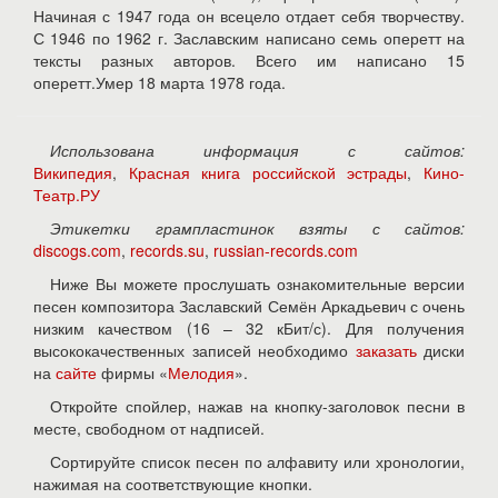
Начиная с 1947 года он всецело отдает себя творчеству.
С 1946 по 1962 г. Заславским написано семь оперетт на
тексты разных авторов. Всего им написано 15
оперетт.Умер 18 марта 1978 года.
Использована информация с сайтов:
Википедия
,
Красная книга российской эстрады
,
Кино-
Театр.РУ
Этикетки грампластинок взяты с сайтов:
discogs.com
,
records.su
,
russian-records.com
Ниже Вы можете прослушать ознакомительные версии
песен композитора Заславский Семён Аркадьевич с очень
низким качеством (16 – 32 кБит/с). Для получения
высококачественных записей необходимо
заказать
диски
на
сайте
фирмы «
Мелодия
».
Откройте спойлер, нажав на кнопку-заголовок песни в
месте, свободном от надписей.
Сортируйте список песен по алфавиту или хронологии,
нажимая на соответствующие кнопки.