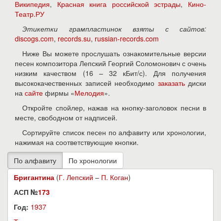
Википедия
,
Красная книга российской эстрады
,
Кино-
Театр.РУ
Этикетки грампластинок взяты с сайтов:
discogs.com
,
records.su
,
russian-records.com
Ниже Вы можете прослушать ознакомительные версии
песен композитора Лепский Георгий Соломонович с очень
низким качеством (16 – 32 кБит/с). Для получения
высококачественных записей необходимо
заказать
диски
на
сайте
фирмы «
Мелодия
».
Откройте спойлер, нажав на кнопку-заголовок песни в
месте, свободном от надписей.
Сортируйте список песен по алфавиту или хронологии,
нажимая на соответствующие кнопки.
Бригантина
(
Г. Лепский
–
П. Коган
)
АСП №
173
Год:
1937