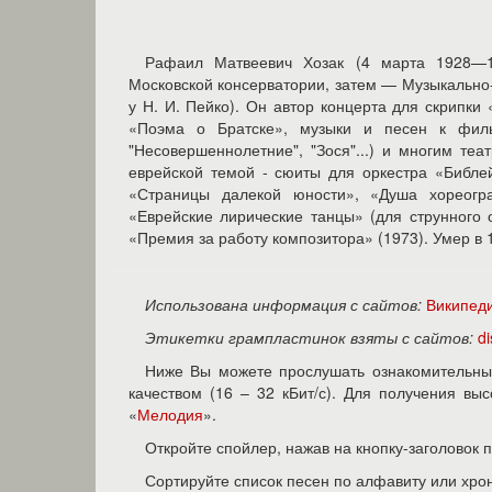
Рафаил Матвеевич Хозак (4 марта 1928—1
Московской консерватории, затем — Музыкально-
у Н. И. Пейко). Он автор концерта для скрипки
«Поэма о Братске», музыки и песен к филь
"Несовершеннолетние", "Зося"...) и многим те
еврейской темой - сюиты для оркестра «Библ
«Страницы далекой юности», «Душа хореогр
«Еврейские лирические танцы» (для струнного 
«Премия за работу композитора» (1973). Умер в 1
Использована информация с сайтов:
Википед
Этикетки грампластинок взяты с сайтов:
d
Ниже Вы можете прослушать ознакомительны
качеством (16 – 32 кБит/с). Для получения в
«
Мелодия
».
Откройте спойлер, нажав на кнопку-заголовок 
Сортируйте список песен по алфавиту или хро