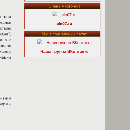
Очень много нот
е при
имался
ale07.ru
йствию
ане",
Мы в социальных сетях
зана с
пиано
ано),
Наша группа ВКонтакте
инации
изким
ирмы