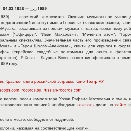
04.03.1928 — _._.1989
989) — советский композитор. Окончил музыкальное училищ
педагогический институт имени Гнесиных (класс композиции, зан
 «Музыка, восставшая из пепла», музыки к театрализованному де
мам ("Офицеры", "Иван Макарович", "Меченый атом", "Горож
атральным спектаклям. Значительная часть его произведений свя
ейская» и «Герои Шолом-Алейхема», сюиты для скрипки и форте
афа» (еврейские свадебные пантомимы для альта и фортепи
оркестра). Р.Хозак - Лауреат Всесоюзного кинофестиваля в ном
989 году.
ия
,
Красная книга российской эстрады
,
Кино-Театр.РУ
iscogs.com
,
records.su
,
russian-records.com
е версии песен композитора Хозак Рафаил Матвеевич с очень н
ысококачественных записей необходимо
заказать
диски на
сайте
ф
песни в месте, свободном от надписей.
нологии, нажимая на соответствующие кнопки.