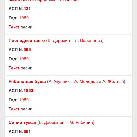
АСП №
431
Год:
1989
Текст
песни
Последнее танго
(
В. Дорохин
–
Л. Воропаева
)
АСП №
595
Год:
1989
Текст
песни
Рябиновые бусы
(
А. Укупник
–
А. Молодов
и
А. Жёлтый
)
АСП №
1853
Год:
1989
Текст
песни
Синий туман
(
В. Добрынин
–
М. Рябинин
)
АСП №
661