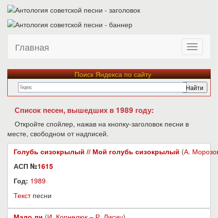
Главная
Поиск Яндекса по сайту
Список песен, вышедших в 1989 году:
Откройте спойлер, нажав на кнопку-заголовок песни в
месте, свободном от надписей.
Голубь сизокрылый // Мой голубь сизокрылый
(
А. Морозо
АСП №
1615
Год:
1989
Текст
песни
Мало ли
(
И. Корнелюк
–
Р. Лисиц
)