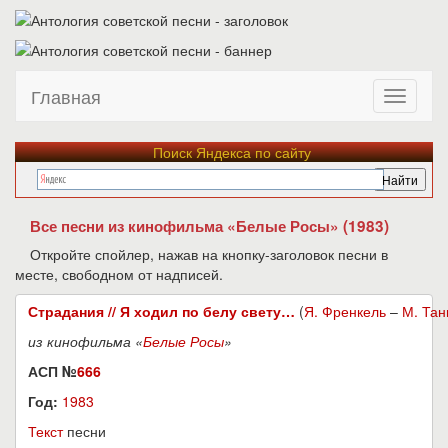
Главная
Поиск Яндекса по сайту
Все песни из кинофильма «Белые Росы» (1983)
Откройте спойлер, нажав на кнопку-заголовок песни в
месте, свободном от надписей.
Страдания // Я ходил по белу свету…
(
Я. Френкель
–
М. Тан
из кинофильма «
Белые Росы
»
АСП №
666
Год:
1983
Текст
песни