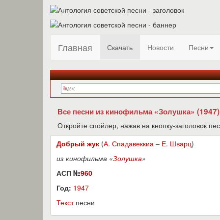
Главная
Скачать
Новости
Песни
Все песни из кинофильма «Золушка» (1947)
Откройте спойлер, нажав на кнопку-заголовок пес
Добрый жук
(
А. Спадавеккиа
–
Е. Шварц
)
из кинофильма «
Золушка
»
АСП №
960
Год:
1947
Текст
песни