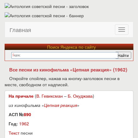
Главная
Поиск Яндекса по сайту
Все песни из кинофильма «Цепная реакция» (1962)
Откройте спойлер, нажав на кнопку-заголовок песни в
месте, свободном от надписей.
На причале
(
В. Гевиксман
–
Б. Окуджава
)
из кинофильма «
Цепная реакция
»
АСП №
890
Год:
1962
Текст
песни