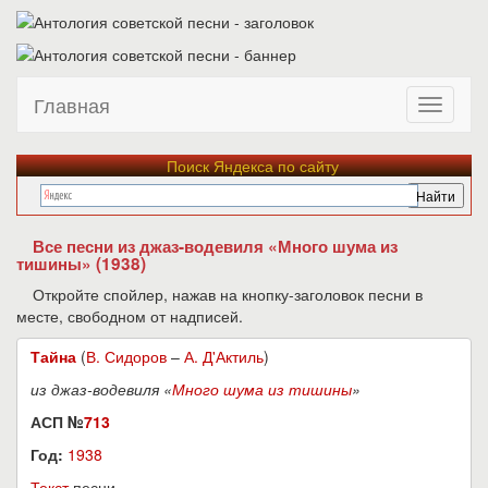
Главная
Поиск Яндекса по сайту
Все песни из джаз-водевиля «Много шума из
тишины» (1938)
Откройте спойлер, нажав на кнопку-заголовок песни в
месте, свободном от надписей.
Тайна
(
В. Сидоров
–
А. Д'Актиль
)
из джаз-водевиля «
Много шума из тишины
»
АСП №
713
Год:
1938
Текст
песни