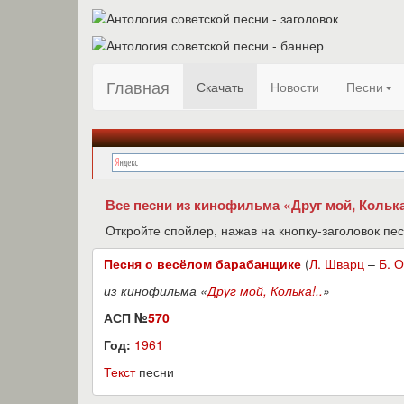
Главная
Скачать
Новости
Песни
Все песни из кинофильма «Друг мой, Колька!
Откройте спойлер, нажав на кнопку-заголовок пес
Песня о весёлом барабанщике
(
Л. Шварц
–
Б. 
из кинофильма «
Друг мой, Колька!..
»
АСП №
570
Год:
1961
Текст
песни