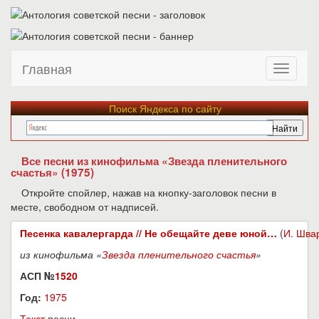
Главная
Поиск Яндекса по сайту
Все песни из кинофильма «Звезда пленительного
счастья» (1975)
Откройте спойлер, нажав на кнопку-заголовок песни в
месте, свободном от надписей.
Песенка кавалергарда // Не обещайте деве юной…
(
И. Шва
из кинофильма «
Звезда пленительного счастья
»
АСП №
1520
Год:
1975
Текст
песни