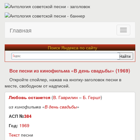
Главная
Поиск Яндекса по сайту
Все песни из кинофильма «В день свадьбы» (1969)
Откройте спойлер, нажав на кнопку-заголовок песни в
месте, свободном от надписей.
Любовь останется
(
В. Гаврилин
–
Б. Гершт
)
из кинофильма «
В день свадьбы
»
АСП №
384
Год:
1969
Текст
песни