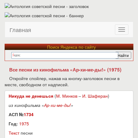
Главная
Поиск Яндекса по сайту
Все песни из кинофильма «Ар-хи-ме-ды!» (1975)
Откройте спойлер, нажав на кнопку-заголовок песни в
месте, свободном от надписей.
Никуда не денешься
(
М. Минков
–
И. Шаферан
)
из кинофильма «
Ар-хи-ме-ды!
»
АСП №
1734
Год:
1975
Текст
песни