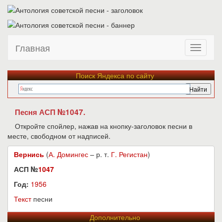
Главная
Поиск Яндекса по сайту
Песня АСП №1047.
Откройте спойлер, нажав на кнопку-заголовок песни в
месте, свободном от надписей.
Вернись
(
А. Домингес
– р. т.
Г. Регистан
)
АСП №
1047
Год:
1956
Текст
песни
Дополнительно