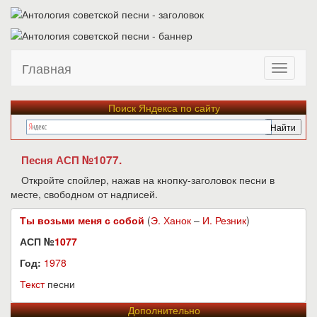
Главная
Поиск Яндекса по сайту
Песня АСП №1077.
Откройте спойлер, нажав на кнопку-заголовок песни в
месте, свободном от надписей.
Ты возьми меня с собой
(
Э. Ханок
–
И. Резник
)
АСП №
1077
Год:
1978
Текст
песни
Дополнительно