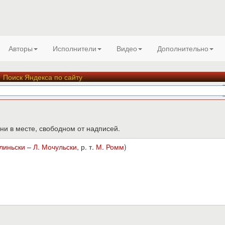
Авторы
Исполнители
Видео
Дополнительно
Поиск Яндекса по сайту
ни в месте, свободном от надписей.
елиньски
–
Л. Мочульски
, р. т.
М. Ромм
)