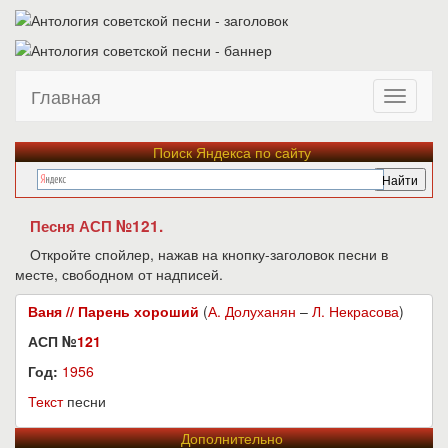
Главная
Поиск Яндекса по сайту
Песня АСП №121.
Откройте спойлер, нажав на кнопку-заголовок песни в
месте, свободном от надписей.
Ваня // Парень хороший
(
А. Долуханян
–
Л. Некрасова
)
АСП №
121
Год:
1956
Текст
песни
Дополнительно