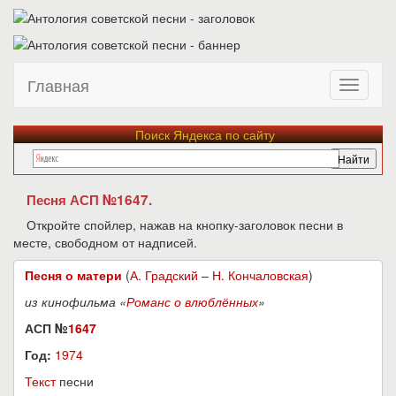
Главная
Поиск Яндекса по сайту
Песня АСП №1647.
Откройте спойлер, нажав на кнопку-заголовок песни в
месте, свободном от надписей.
Песня о матери
(
А. Градский
–
Н. Кончаловская
)
из кинофильма «
Романс о влюблённых
»
АСП №
1647
Год:
1974
Текст
песни