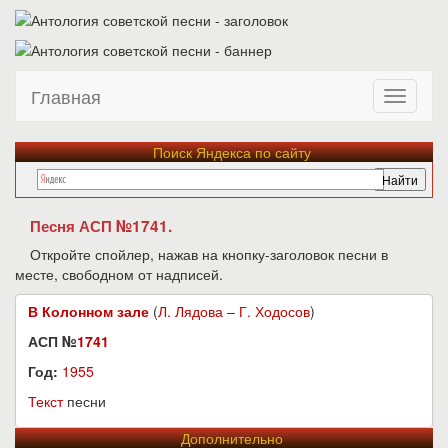
Главная
Поиск Яндекса по сайту
Песня АСП №1741.
Откройте спойлер, нажав на кнопку-заголовок песни в
месте, свободном от надписей.
В Колонном зале
(
Л. Лядова
–
Г. Ходосов
)
АСП №
1741
Год:
1955
Текст
песни
Дополнительно