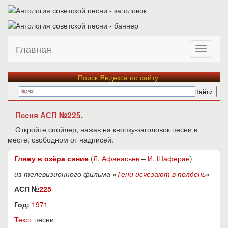
Главная
Поиск Яндекса по сайту
Песня АСП №225.
Откройте спойлер, нажав на кнопку-заголовок песни в
месте, свободном от надписей.
Гляжу в озёра синие
(
Л. Афанасьев
–
И. Шаферан
)
из телевизионного фильма «
Тени исчезают в полдень
»
АСП №
225
Год:
1971
Текст
песни