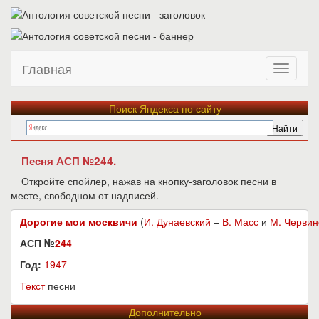
Главная
Поиск Яндекса по сайту
Песня АСП №244.
Откройте спойлер, нажав на кнопку-заголовок песни в
месте, свободном от надписей.
Дорогие мои москвичи
(
И. Дунаевский
–
В. Масс
и
М. Червин
АСП №
244
Год:
1947
Текст
песни
Дополнительно