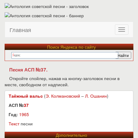
Главная
Поиск Яндекса по сайту
Песня АСП №37.
Откройте спойлер, нажав на кнопку-заголовок песни в
месте, свободном от надписей.
Таёжный вальс
(
Э. Колмановский
–
Л. Ошанин
)
АСП №
37
Год:
1965
Текст
песни
Дополнительно