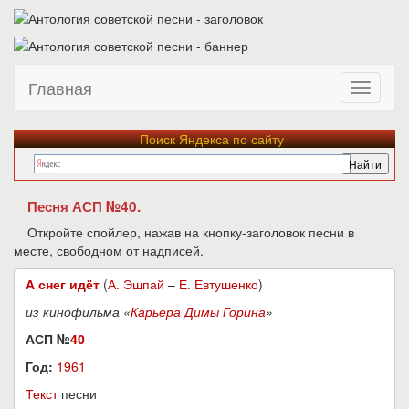
Главная
Поиск Яндекса по сайту
Песня АСП №40.
Откройте спойлер, нажав на кнопку-заголовок песни в
месте, свободном от надписей.
А снег идёт
(
А. Эшпай
–
Е. Евтушенко
)
из кинофильма «
Карьера Димы Горина
»
АСП №
40
Год:
1961
Текст
песни