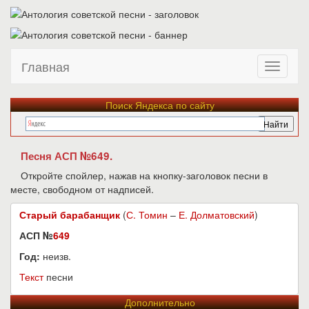
Главная
Поиск Яндекса по сайту
Песня АСП №649.
Откройте спойлер, нажав на кнопку-заголовок песни в
месте, свободном от надписей.
Старый барабанщик
(
С. Томин
–
Е. Долматовский
)
АСП №
649
Год:
неизв.
Текст
песни
Дополнительно