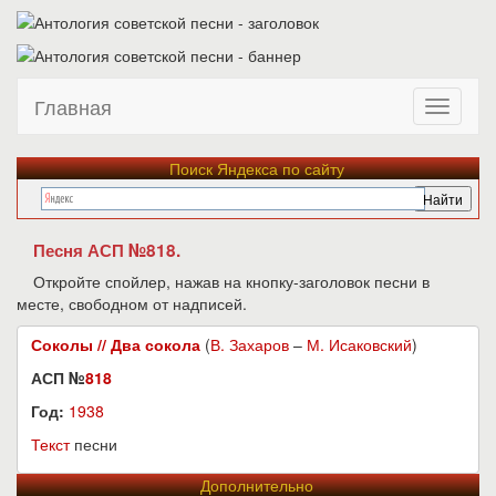
Главная
Поиск Яндекса по сайту
Песня АСП №818.
Откройте спойлер, нажав на кнопку-заголовок песни в
месте, свободном от надписей.
Соколы // Два сокола
(
В. Захаров
–
М. Исаковский
)
АСП №
818
Год:
1938
Текст
песни
Дополнительно