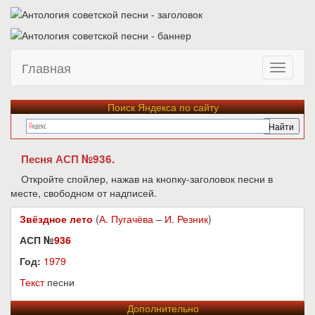
Главная
Поиск Яндекса по сайту
Песня АСП №936.
Откройте спойлер, нажав на кнопку-заголовок песни в
месте, свободном от надписей.
Звёздное лето
(
А. Пугачёва
–
И. Резник
)
АСП №
936
Год:
1979
Текст
песни
Дополнительно