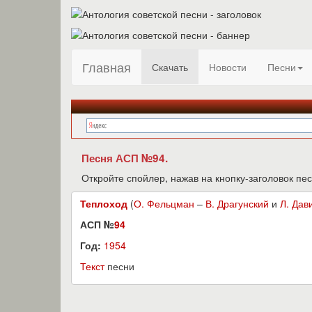
Главная
Скачать
Новости
Песни
Песня АСП №94.
Откройте спойлер, нажав на кнопку-заголовок пес
Теплоход
(
О. Фельцман
–
В. Драгунский
и
Л. Дав
АСП №
94
Год:
1954
Текст
песни