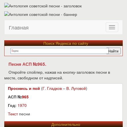
Главная
Поиск Яндекса по сайту
Песня АСП №965.
Откройте спойлер, нажав на кнопку-заголовок песни в
месте, свободном от надписей.
Проснись и пой
(
Г. Гладков
–
В. Луговой
)
АСП №
965
Год:
1970
Текст
песни
Дополнительно