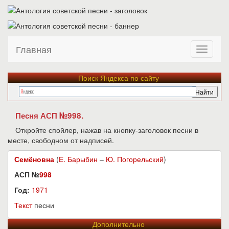
Главная
Поиск Яндекса по сайту
Песня АСП №998.
Откройте спойлер, нажав на кнопку-заголовок песни в
месте, свободном от надписей.
Семёновна
(
Е. Барыбин
–
Ю. Погорельский
)
АСП №
998
Год:
1971
Текст
песни
Дополнительно