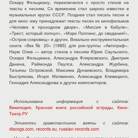
Оскару Фельцману, переключился с просто стихов на
тексты к песням. Со временем стал широко известен в
музыкальных кругах СССР. Позднее стал писать песни и
для кино: ему принадлежат тексты песен из кинофильмов
«Человек в проходном дворе», «Миссия в Кабуле»,
«Трест, который лопнул», «Мэри Поппинс, до свидания!»,
«Остров сокровищ» и других. Вокально-инструментальная
сюита «Век № 20» (1985) для рок-группы «Автограф».
Наум Олев — автор стихов к песням Юрия Саульского,
Оскара Фельцмана, Александра Флярковского, Дмитрия
Данина, Раймонда Паулса, Александра Журбина,
Татьяны Островской, Максима Дунаевского, Владимира
Быстрякова, Игоря Матвиенко, Александра Клевицкого,
Геннадия Александрова и других композиторов.
Использована информация с сайтов:
Википедия
,
Красная книга российской эстрады
,
Кино-
Театр.РУ
Этикетки грампластинок взяты с сайтов:
discogs.com
,
records.su
,
russian-records.com