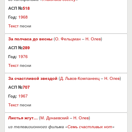
АСП №
518
Год:
1968
Текст
песни
За полчаса до весны
(
О. Фельцман
–
Н. Олев
)
АСП №
289
Год:
1976
Текст
песни
За счастливой звездой
(
Д. Львов-Компанеец
–
Н. Олев
)
АСП №
707
Год:
1967
Текст
песни
Листья жгут…
(
М. Дунаевский
–
Н. Олев
)
из телевизионного фильма «
Семь счастливых нот
»