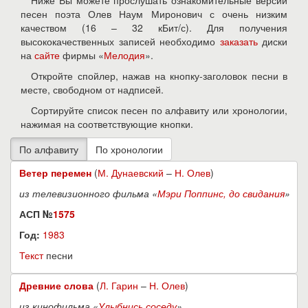
Ниже Вы можете прослушать ознакомительные версии
песен поэта Олев Наум Миронович с очень низким
качеством (16 – 32 кБит/с). Для получения
высококачественных записей необходимо
заказать
диски
на
сайте
фирмы «
Мелодия
».
Откройте спойлер, нажав на кнопку-заголовок песни в
месте, свободном от надписей.
Сортируйте список песен по алфавиту или хронологии,
нажимая на соответствующие кнопки.
Ветер перемен
(
М. Дунаевский
–
Н. Олев
)
из телевизионного фильма «
Мэри Поппинс, до свидания
»
АСП №
1575
Год:
1983
Текст
песни
Древние слова
(
Л. Гарин
–
Н. Олев
)
из кинофильма «
Улыбнись соседу
»