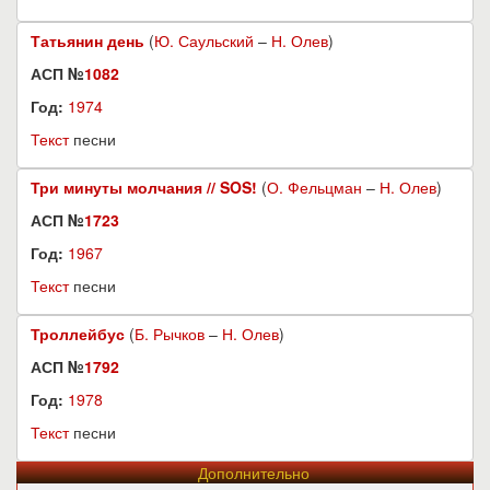
Татьянин день
(
Ю. Саульский
–
Н. Олев
)
АСП №
1082
Год:
1974
Текст
песни
Три минуты молчания // SOS!
(
О. Фельцман
–
Н. Олев
)
АСП №
1723
Год:
1967
Текст
песни
Троллейбус
(
Б. Рычков
–
Н. Олев
)
АСП №
1792
Год:
1978
Текст
песни
Дополнительно