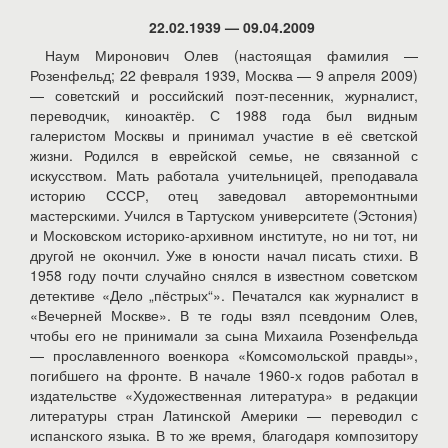
22.02.1939 — 09.04.2009
Наум Миронович Олев (настоящая фамилия —
Розенфельд; 22 февраля 1939, Москва — 9 апреля 2009)
— советский и российский поэт-песенник, журналист,
переводчик, киноактёр. С 1988 года был видным
галеристом Москвы и принимал участие в её светской
жизни. Родился в еврейской семье, не связанной с
искусством. Мать работала учительницей, преподавала
историю СССР, отец заведовал авторемонтными
мастерскими. Учился в Тартуском университете (Эстония)
и Московском историко-архивном институте, но ни тот, ни
другой не окончил. Уже в юности начал писать стихи. В
1958 году почти случайно снялся в известном советском
детективе «Дело „пёстрых“». Печатался как журналист в
«Вечерней Москве». В те годы взял псевдоним Олев,
чтобы его не принимали за сына Михаила Розенфельда
— прославленного военкора «Комсомольской правды»,
погибшего на фронте. В начале 1960-х годов работал в
издательстве «Художественная литература» в редакции
литературы стран Латинской Америки — переводил с
испанского языка. В то же время, благодаря композитору