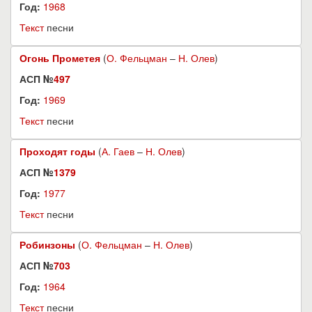
Год:
1968
Текст
песни
Огонь Прометея
(
О. Фельцман
–
Н. Олев
)
АСП №
497
Год:
1969
Текст
песни
Проходят годы
(
А. Гаев
–
Н. Олев
)
АСП №
1379
Год:
1977
Текст
песни
Робинзоны
(
О. Фельцман
–
Н. Олев
)
АСП №
703
Год:
1964
Текст
песни