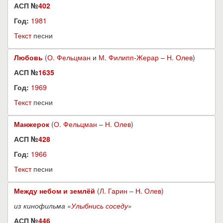
АСП №
402
Год:
1981
Текст
песни
Любовь
(
О. Фельцман
и
М. Филипп-Жерар
–
Н. Олев
)
АСП №
1635
Год:
1969
Текст
песни
Манжерок
(
О. Фельцман
–
Н. Олев
)
АСП №
428
Год:
1966
Текст
песни
Между небом и землёй
(
Л. Гарин
–
Н. Олев
)
из кинофильма «
Улыбнись соседу
»
АСП №
446