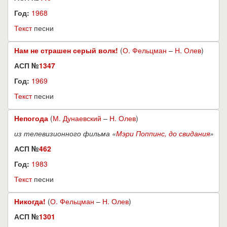
Год:
1968
Текст
песни
Нам не страшен серый волк!
(
О. Фельцман
–
Н. Олев
)
АСП №
1347
Год:
1969
Текст
песни
Непогода
(
М. Дунаевский
–
Н. Олев
)
из телевизионного фильма «
Мэри Поппинс, до свидания
»
АСП №
462
Год:
1983
Текст
песни
Никогда!
(
О. Фельцман
–
Н. Олев
)
АСП №
1301