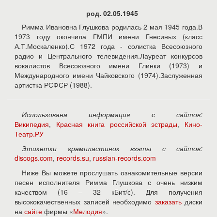
род. 02.05.1945
Римма Ивановна Глушкова родилась 2 мая 1945 года.В
1973 году окончила ГМПИ имени Гнесиных (класс
А.Т.Москаленко).С 1972 года - солистка Всесоюзного
радио и Центрального телевидения.Лауреат конкурсов
вокалистов Всесоюзного имени Глинки (1973) и
Международного имени Чайковского (1974).Заслуженная
артистка РСФСР (1988).
Использована информация с сайтов:
Википедия
,
Красная книга российской эстрады
,
Кино-
Театр.РУ
Этикетки грампластинок взяты с сайтов:
discogs.com
,
records.su
,
russian-records.com
Ниже Вы можете прослушать ознакомительные версии
песен исполнителя Римма Глушкова с очень низким
качеством (16 – 32 кБит/с). Для получения
высококачественных записей необходимо
заказать
диски
на
сайте
фирмы «
Мелодия
».