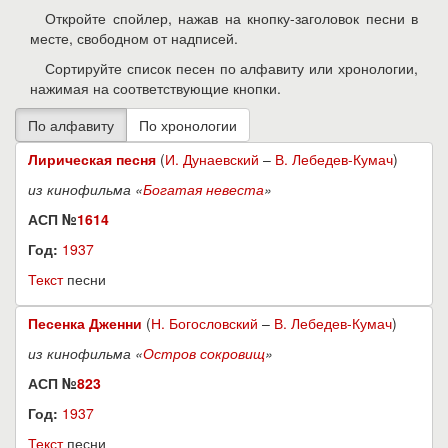
Откройте спойлер, нажав на кнопку-заголовок песни в
месте, свободном от надписей.
Сортируйте список песен по алфавиту или хронологии,
нажимая на соответствующие кнопки.
Лирическая песня
(
И. Дунаевский
–
В. Лебедев-Кумач
)
из кинофильма «
Богатая невеста
»
АСП №
1614
Год:
1937
Текст
песни
Песенка Дженни
(
Н. Богословский
–
В. Лебедев-Кумач
)
из кинофильма «
Остров сокровищ
»
АСП №
823
Год:
1937
Текст
песни