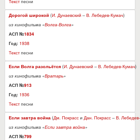
Текст
песни
Дорогой широкой
(
И. Дунаевский
–
В. Лебедев-Кумач
)
из кинофильма «
Волга-Волга
»
АСП №
1834
Год:
1938
Текст
песни
Если Волга разольётся
(
И. Дунаевский
–
В. Лебедев-Кумач
)
из кинофильма «
Вратарь
»
АСП №
913
Год:
1936
Текст
песни
Если завтра война
(
Дм. Покрасс
и
Дан. Покрасс
–
В. Лебедев
из кинофильма «
Если завтра война
»
АСП №
799