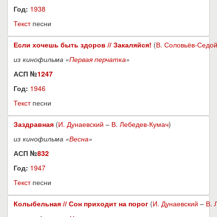
Год:
1938
Текст
песни
Если хочешь быть здоров // Закаляйся!
(
В. Соловьёв-Седо
из кинофильма «
Первая перчатка
»
АСП №
1247
Год:
1946
Текст
песни
Заздравная
(
И. Дунаевский
–
В. Лебедев-Кумач
)
из кинофильма «
Весна
»
АСП №
832
Год:
1947
Текст
песни
Колыбельная // Сон приходит на порог
(
И. Дунаевский
–
В. 