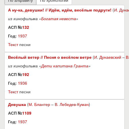
А ну-ка, девушки! // Идём, идём, весёлые подруги!
(
И. Дуна
из кинофильма «
Богатая невеста
»
АСП №
132
Год:
1937
Текст
песни
Весёлый ветер // Песня о весёлом ветре
(
И. Дунаевский
–
В
из кинофильма «
Дети капитана Гранта
»
АСП №
192
Год:
1936
Текст
песни
Девушка
(
М. Блантер
–
В. Лебедев-Кумач
)
АСП №
1109
Год:
1937