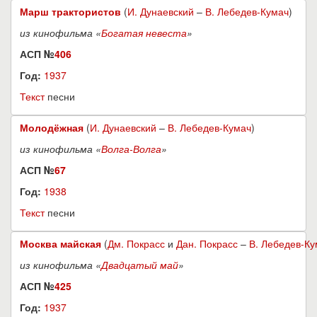
Марш трактористов
(
И. Дунаевский
–
В. Лебедев-Кумач
)
из кинофильма «
Богатая невеста
»
АСП №
406
Год:
1937
Текст
песни
Молодёжная
(
И. Дунаевский
–
В. Лебедев-Кумач
)
из кинофильма «
Волга-Волга
»
АСП №
67
Год:
1938
Текст
песни
Москва майская
(
Дм. Покрасс
и
Дан. Покрасс
–
В. Лебедев-Ку
из кинофильма «
Двадцатый май
»
АСП №
425
Год:
1937