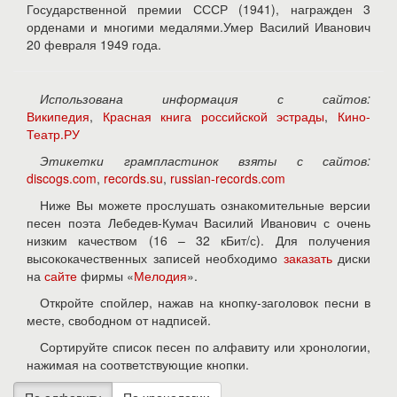
Государственной премии СССР (1941), награжден 3
орденами и многими медалями.Умер Василий Иванович
20 февраля 1949 года.
Использована информация с сайтов:
Википедия
,
Красная книга российской эстрады
,
Кино-
Театр.РУ
Этикетки грампластинок взяты с сайтов:
discogs.com
,
records.su
,
russian-records.com
Ниже Вы можете прослушать ознакомительные версии
песен поэта Лебедев-Кумач Василий Иванович с очень
низким качеством (16 – 32 кБит/с). Для получения
высококачественных записей необходимо
заказать
диски
на
сайте
фирмы «
Мелодия
».
Откройте спойлер, нажав на кнопку-заголовок песни в
месте, свободном от надписей.
Сортируйте список песен по алфавиту или хронологии,
нажимая на соответствующие кнопки.