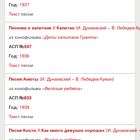
Год:
1937
Текст
песни
Песенка о капитане // Капитан
(
И. Дунаевский
–
В. Лебедев-К
из кинофильма «
Дети капитана Гранта
»
АСП №
547
Год:
1936
Текст
песни
Песня Анюты
(
И. Дунаевский
–
В. Лебедев-Кумач
)
из кинофильма «
Весёлые ребята
»
АСП №
833
Год:
1934
Текст
песни
Песня Кости // Как много девушек хороших
(
И. Дунаевский
из кинофильма «
Весёлые ребята
»