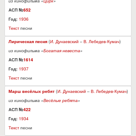
из кинофильма «
Цирк
»
АСП №
652
Год:
1936
Текст
песни
Лирическая песня
(
И. Дунаевский
–
В. Лебедев-Кумач
)
из кинофильма «
Богатая невеста
»
АСП №
1614
Год:
1937
Текст
песни
Марш весёлых ребят
(
И. Дунаевский
–
В. Лебедев-Кумач
)
из кинофильма «
Весёлые ребята
»
АСП №
422
Год:
1934
Текст
песни