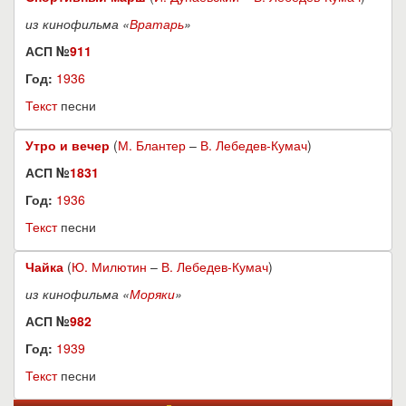
из кинофильма «
Вратарь
»
АСП №
911
Год:
1936
Текст
песни
Утро и вечер
(
М. Блантер
–
В. Лебедев-Кумач
)
АСП №
1831
Год:
1936
Текст
песни
Чайка
(
Ю. Милютин
–
В. Лебедев-Кумач
)
из кинофильма «
Моряки
»
АСП №
982
Год:
1939
Текст
песни