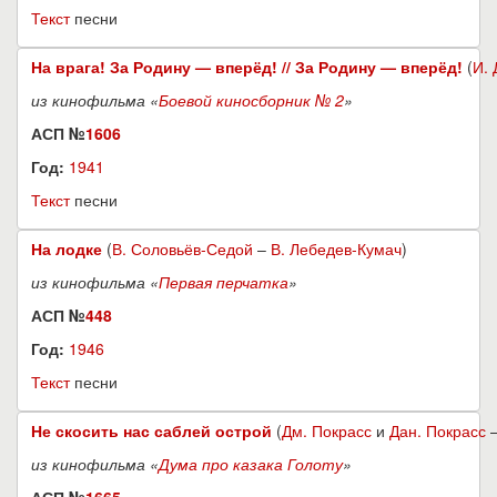
Текст
песни
На врага! За Родину — вперёд! // За Родину — вперёд!
(
И. 
из кинофильма «
Боевой киносборник № 2
»
АСП №
1606
Год:
1941
Текст
песни
На лодке
(
В. Соловьёв-Седой
–
В. Лебедев-Кумач
)
из кинофильма «
Первая перчатка
»
АСП №
448
Год:
1946
Текст
песни
Не скосить нас саблей острой
(
Дм. Покрасс
и
Дан. Покрасс
из кинофильма «
Дума про казака Голоту
»