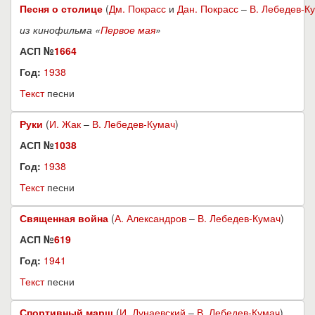
Песня о столице
(
Дм. Покрасс
и
Дан. Покрасс
–
В. Лебедев-К
из кинофильма «
Первое мая
»
АСП №
1664
Год:
1938
Текст
песни
Руки
(
И. Жак
–
В. Лебедев-Кумач
)
АСП №
1038
Год:
1938
Текст
песни
Священная война
(
А. Александров
–
В. Лебедев-Кумач
)
АСП №
619
Год:
1941
Текст
песни
Спортивный марш
(
И. Дунаевский
–
В. Лебедев-Кумач
)