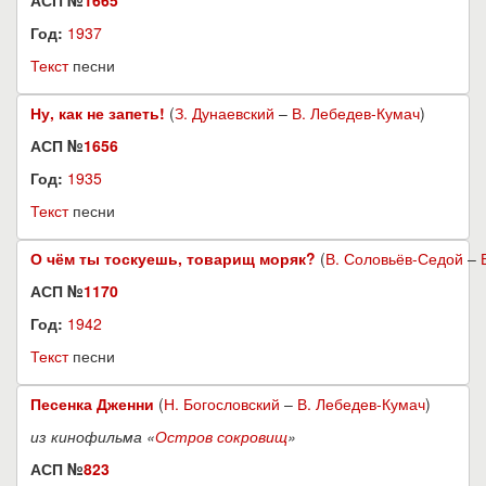
АСП №
1665
Год:
1937
Текст
песни
Ну, как не запеть!
(
З. Дунаевский
–
В. Лебедев-Кумач
)
АСП №
1656
Год:
1935
Текст
песни
О чём ты тоскуешь, товарищ моряк?
(
В. Соловьёв-Седой
–
АСП №
1170
Год:
1942
Текст
песни
Песенка Дженни
(
Н. Богословский
–
В. Лебедев-Кумач
)
из кинофильма «
Остров сокровищ
»
АСП №
823