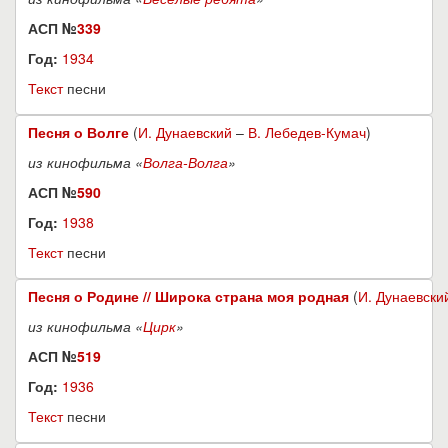
АСП №
339
Год:
1934
Текст
песни
Песня о Волге
(
И. Дунаевский
–
В. Лебедев-Кумач
)
из кинофильма «
Волга-Волга
»
АСП №
590
Год:
1938
Текст
песни
Песня о Родине // Широка страна моя родная
(
И. Дунаевски
из кинофильма «
Цирк
»
АСП №
519
Год:
1936
Текст
песни