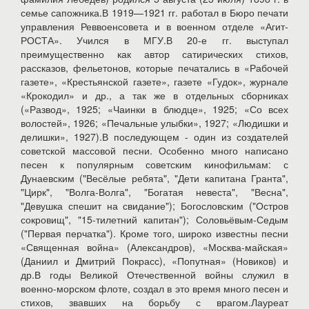
семье сапожника.В 1919—1921 гг. работал в Бюро печати
управления Реввоенсовета и в военном отделе «Агит-
РОСТА». Учился в МГУ.В 20-е гг. выступал
преимущественно как автор сатирических стихов,
рассказов, фельетонов, которые печатались в «Рабочей
газете», «Крестьянской газете», газете «Гудок», журнале
«Крокодил» и др., а так же в отдельных сборниках
(«Развод», 1925; «Чаинки в блюдце», 1925; «Со всех
волостей», 1926; «Печальные улыбки», 1927; «Людишки и
делишки», 1927).В последующем - один из создателей
советской массовой песни. Особенно много написано
песен к популярным советским кинофильмам: с
Дунаевским ("Весёлые ребята", "Дети капитана Гранта",
"Цирк", "Волга-Волга", "Богатая невеста", "Весна",
"Девушка спешит на свидание"); Богословским ("Остров
сокровищ", "15-тилетний капитан"); Соловьёвым-Седым
("Первая перчатка"). Кроме того, широко известны песни
«Священная война» (Александров), «Москва-майская»
(Даниил и Дмитрий Покрасс), «Попутная» (Новиков) и
др.В годы Великой Отечественной войны служил в
военно-морском флоте, создал в это время много песен и
стихов, звавших на борьбу с врагом.Лауреат