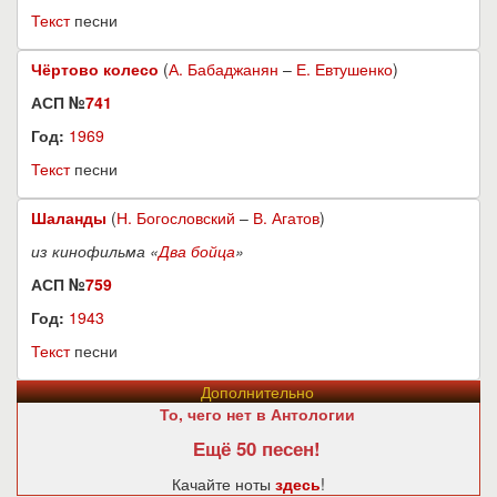
Текст
песни
Чёртово колесо
(
А. Бабаджанян
–
Е. Евтушенко
)
АСП №
741
Год:
1969
Текст
песни
Шаланды
(
Н. Богословский
–
В. Агатов
)
из кинофильма «
Два бойца
»
АСП №
759
Год:
1943
Текст
песни
Дополнительно
То, чего нет в Антологии
Ещё 50 песен!
Качайте ноты
здесь
!