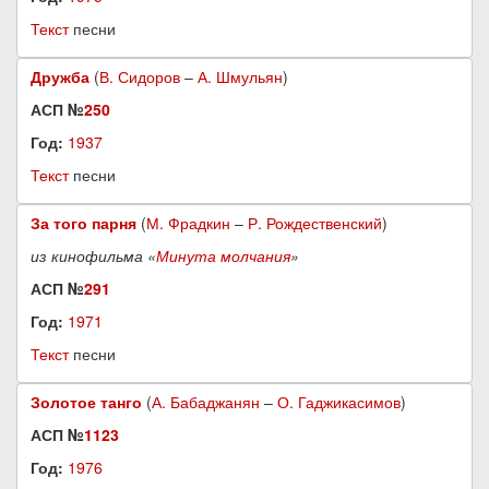
Текст
песни
Дружба
(
В. Сидоров
–
А. Шмульян
)
АСП №
250
Год:
1937
Текст
песни
За того парня
(
М. Фрадкин
–
Р. Рождественский
)
из кинофильма «
Минута молчания
»
АСП №
291
Год:
1971
Текст
песни
Золотое танго
(
А. Бабаджанян
–
О. Гаджикасимов
)
АСП №
1123
Год:
1976