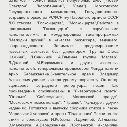
В.Попков - солист вокалист популярных ВИА ("Новый
Электрон", "Коробейники", "Лада"), Московского
Государственного мюзик-холла, Государственного
эстрадного оркестра РСФСР п/у Народного артиста СССР
Л.О.Утёсова, "Росконцерта", "Москонцерта",Работал в
программах "Госконцерта" с зарубежными
исполнителями, в международных гала-программах
"Мелодии друзей" в качестве режиссера, ведущего,
сопровождающего. Занимался продюсированием
известных артистов, был директором "Группы Стаса
Намина", Л.Сенчиной, А.Глызина, группы "Мастер",
Л.Долиной, М.Евдокимова и других известных
исполнителей, генеральным продюсером Фонда памяти
Арно Бабаджаняна.Значительное время Владимир
Алексеевич уделяет литературному творчеству. Он автор
сценариев, эстрадного репертуара, песен. Его
произведения опубликованы в "Литературной газете",
"Огоньке", "Собеседнике", Московской правде",
"Московском комсомольце", "Правде", "Культуре", других
изданиях. Готовятся к выпуску сборники стихов и песен
"Апрельский человек" и прозы "Подоконник".Песни на его
стихи в репертуаре И.Кобзона, Л,Долиной, А.Глызина,
В.Малежика, А.Бабаджаняна, Л.Успенской, ансамблей