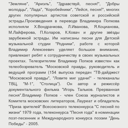
"Земляне", "Ариэль", "Здравствуй, песня!", "Добры
молодцы", "Лада", "Коробейники", "Лейся, песня!", многих
других популярных артистов советской и российской
эстрады.Произведения в переводе Владимира Попкова
исполняли Х.Вондрачкова, Л.Иванова, Я.Коцианова,
М.Лайферова, П.Коларов, К.Ковач и другие звёзды
зарубежной эстрады. Им написаны песни для Детской
музыкальной студии "Родники", работе с которой
Владимир Алексеевич уделяет большое внимание,
привлекает ребят к сотрудничеству в своих музыкальных
проектах. Телезрителям Владимир Попков известен как
телеобозреватель "Московской правды, руководитель и
ведущий программ (154 выпуска передач "ТВ-дайджест
"Московской правды", "Ловите миг удачи!" - телеканалы
ТВЦ, "М-1", "Столица"). Он автор и режиссёр
документального фильма "Игорь Тальков. Прерванная
песня".Владимир Попков - член Союза журналистов и
Комитета московских литераторов, Лауреат и обладатель
"Приза зрителей" Всесоюзного телеконкурса "С песней по
жизни" 1979 года, телеконкурса "Песня года" в номинации
поэт-песенник и Международного конкурса поэзии "День
Победы" - 2005.