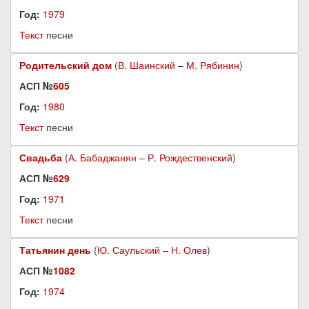
Год:
1979
Текст
песни
Родительский дом
(
В. Шаинский
–
М. Рябинин
)
АСП №
605
Год:
1980
Текст
песни
Свадьба
(
А. Бабаджанян
–
Р. Рождественский
)
АСП №
629
Год:
1971
Текст
песни
Татьянин день
(
Ю. Саульский
–
Н. Олев
)
АСП №
1082
Год:
1974