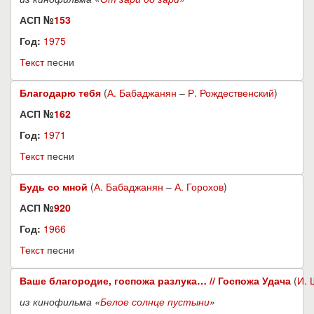
АСП №
153
Год:
1975
Текст
песни
Благодарю тебя
(
А. Бабаджанян
–
Р. Рождественский
)
АСП №
162
Год:
1971
Текст
песни
Будь со мной
(
А. Бабаджанян
–
А. Горохов
)
АСП №
920
Год:
1966
Текст
песни
Ваше благородие, госпожа разлука… // Госпожа Удача
(
И. 
из кинофильма «
Белое солнце пустыни
»