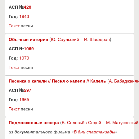
АСП №
420
Год:
1943
Текст
песни
Обычная история
(
Ю. Саульский
–
И. Шаферан
)
АСП №
1069
Год:
1979
Текст
песни
Песенка о капели // Песня о капели // Капель
(
А. Бабаджаня
АСП №
597
Год:
1965
Текст
песни
Подмосковные вечера
(
В. Соловьёв-Седой
–
М. Матусовский
из документального фильма «
В дни спартакиады
»