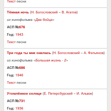
Текст
песни
Тёмная ночь
(
Н. Богословский
–
В. Агатов
)
из кинофильма «
Два бойца
»
АСП №
676
Год:
1943
Текст
песни
Три года ты мне снилась
(
Н. Богословский
–
А. Фатьянов
)
из кинофильма «
Большая жизнь - 2
»
АСП №
686
Год:
1946
Текст
песни
Утомлённое солнце
(
Е. Петерсбурский
–
И. Альвэк
)
АСП №
731
Год:
1936