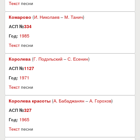
Текст
песни
Комарово
(
И. Николаев
–
М. Танич
)
АСП №
334
Год:
1985
Текст
песни
Королева
(
Г. Подэльский
–
С. Есенин
)
АСП №
1127
Год:
1971
Текст
песни
Королева красоты
(
А. Бабаджанян
–
А. Горохов
)
АСП №
327
Год:
1965
Текст
песни