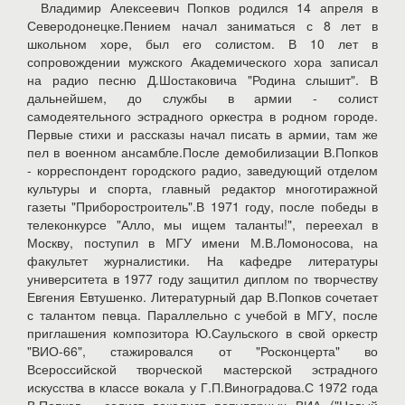
Владимир Алексеевич Попков родился 14 апреля в
Северодонецке.Пением начал заниматься с 8 лет в
школьном хоре, был его солистом. В 10 лет в
сопровождении мужского Академического хора записал
на радио песню Д.Шостаковича "Родина слышит". В
дальнейшем, до службы в армии - солист
самодеятельного эстрадного оркестра в родном городе.
Первые стихи и рассказы начал писать в армии, там же
пел в военном ансамбле.После демобилизации В.Попков
- корреспондент городского радио, заведующий отделом
культуры и спорта, главный редактор многотиражной
газеты "Приборостроитель".В 1971 году, после победы в
телеконкурсе "Алло, мы ищем таланты!", переехал в
Москву, поступил в МГУ имени М.В.Ломоносова, на
факультет журналистики. На кафедре литературы
университета в 1977 году защитил диплом по творчеству
Евгения Евтушенко. Литературный дар В.Попков сочетает
с талантом певца. Параллельно с учебой в МГУ, после
приглашения композитора Ю.Саульского в свой оркестр
"ВИО-66", стажировался от "Росконцерта" во
Всероссийской творческой мастерской эстрадного
искусства в классе вокала у Г.П.Виноградова.С 1972 года