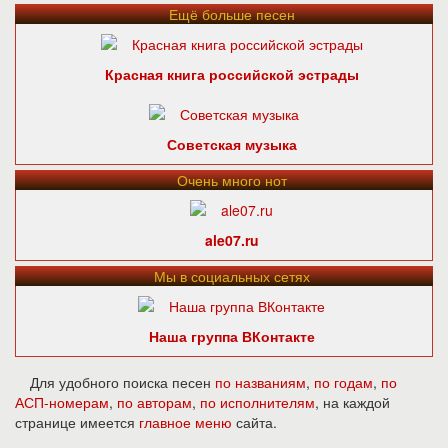
Ещё больше песен
Красная книга российской эстрады
Советская музыка
Очень много нот
ale07.ru
Мы в социальных сетях
Наша группа ВКонтакте
Для удобного поиска песен
по названиям
,
по годам
,
по
АСП-номерам
,
по авторам
,
по исполнителям
, на каждой
странице имеется
главное меню
сайта.