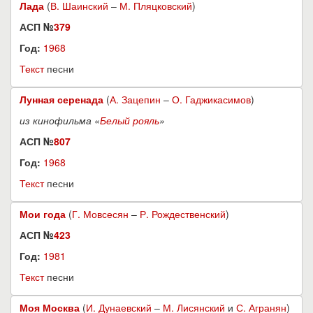
Лада
(
В. Шаинский
–
М. Пляцковский
)
АСП №
379
Год:
1968
Текст
песни
Лунная серенада
(
А. Зацепин
–
О. Гаджикасимов
)
из кинофильма «
Белый рояль
»
АСП №
807
Год:
1968
Текст
песни
Мои года
(
Г. Мовсесян
–
Р. Рождественский
)
АСП №
423
Год:
1981
Текст
песни
Моя Москва
(
И. Дунаевский
–
М. Лисянский
и
С. Агранян
)