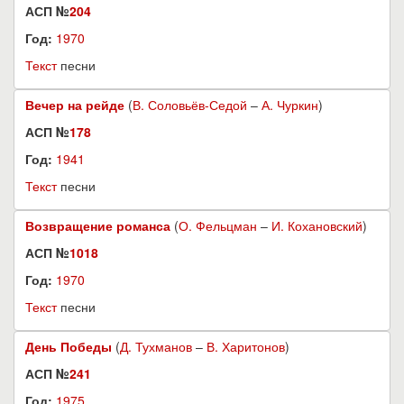
АСП №
204
Год:
1970
Текст
песни
Вечер на рейде
(
В. Соловьёв-Седой
–
А. Чуркин
)
АСП №
178
Год:
1941
Текст
песни
Возвращение романса
(
О. Фельцман
–
И. Кохановский
)
АСП №
1018
Год:
1970
Текст
песни
День Победы
(
Д. Тухманов
–
В. Харитонов
)
АСП №
241
Год:
1975