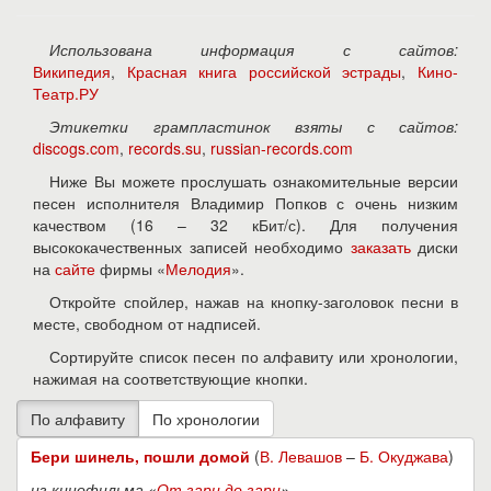
Использована информация с сайтов:
Википедия
,
Красная книга российской эстрады
,
Кино-
Театр.РУ
Этикетки грампластинок взяты с сайтов:
discogs.com
,
records.su
,
russian-records.com
Ниже Вы можете прослушать ознакомительные версии
песен исполнителя Владимир Попков с очень низким
качеством (16 – 32 кБит/с). Для получения
высококачественных записей необходимо
заказать
диски
на
сайте
фирмы «
Мелодия
».
Откройте спойлер, нажав на кнопку-заголовок песни в
месте, свободном от надписей.
Сортируйте список песен по алфавиту или хронологии,
нажимая на соответствующие кнопки.
Бери шинель, пошли домой
(
В. Левашов
–
Б. Окуджава
)
из кинофильма «
От зари до зари
»