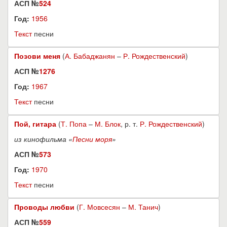
АСП №
524
Год:
1956
Текст
песни
Позови меня
(
А. Бабаджанян
–
Р. Рождественский
)
АСП №
1276
Год:
1967
Текст
песни
Пой, гитара
(
Т. Попа
–
М. Блок
, р. т.
Р. Рождественский
)
из кинофильма «
Песни моря
»
АСП №
573
Год:
1970
Текст
песни
Проводы любви
(
Г. Мовсесян
–
М. Танич
)
АСП №
559