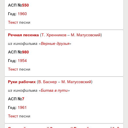
АСП №
550
Год:
1960
Текст
песни
Речная песенка
(
Т. Хренников
–
М. Матусовский
)
из кинофильма «
Верные друзья
»
АСП №
980
Год:
1954
Текст
песни
Руки рабочих
(
В. Баснер
–
М. Матусовский
)
из кинофильма «
Битва в пути
»
АСП №
7
Год:
1961
Текст
песни