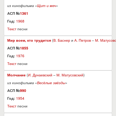
из кинофильма «
Щит и меч
»
АСП №
1361
Год:
1968
Текст
песни
Мир всем, кто трудится
(
В. Баснер
и
А. Петров
–
М. Матусов
АСП №
1855
Год:
1976
Текст
песни
Молчание
(
И. Дунаевский
–
М. Матусовский
)
из кинофильма «
Весёлые звёзды
»
АСП №
990
Год:
1954
Текст
песни