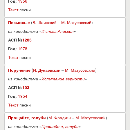
Год:
1956
Текст
песни
Позывные
(
В. Шаинский
–
М. Матусовский
)
из кинофильма «
И снова Анискин
»
АСП №
1283
Год:
1978
Текст
песни
Поручение
(
И. Дунаевский
–
М. Матусовский
)
из кинофильма «
Испытание верности
»
АСП №
103
Год:
1954
Текст
песни
Прощайте, голуби
(
М. Фрадкин
–
М. Матусовский
)
из кинофильма «
Прощайте, голуби
»