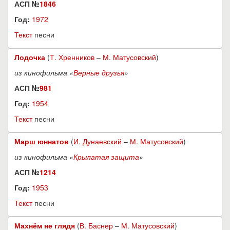
АСП №
1846
Год:
1972
Текст
песни
Лодочка
(
Т. Хренников
–
М. Матусовский
)
из кинофильма «
Верные друзья
»
АСП №
981
Год:
1954
Текст
песни
Марш юннатов
(
И. Дунаевский
–
М. Матусовский
)
из кинофильма «
Крылатая защита
»
АСП №
1214
Год:
1953
Текст
песни
Махнём не глядя
(
В. Баснер
–
М. Матусовский
)