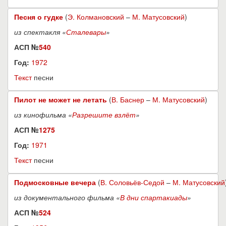
Песня о гудке
(
Э. Колмановский
–
М. Матусовский
)
из спектакля «
Сталевары
»
АСП №
540
Год:
1972
Текст
песни
Пилот не может не летать
(
В. Баснер
–
М. Матусовский
)
из кинофильма «
Разрешите взлёт
»
АСП №
1275
Год:
1971
Текст
песни
Подмосковные вечера
(
В. Соловьёв-Седой
–
М. Матусовский
из документального фильма «
В дни спартакиады
»
АСП №
524