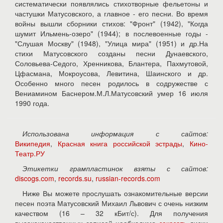
систематически появлялись стихотворные фельетоны и
частушки Матусовского, а главное - его песни. Во время
войны вышли сборники стихов: "Фронт" (1942), "Когда
шумит Ильмень-озеро" (1944); в послевоенные годы -
"Слушая Москву" (1948), "Улица мира" (1951) и др.На
стихи Матусовского созданы песни Дунаевского,
Соловьева-Седого, Хренникова, Блантера, Пахмутовой,
Цфасмана, Мокроусова, Левитина, Шаинского и др.
Особенно много песен родилось в содружестве с
Вениамином Баснером.М.Л.Матусовский умер 16 июля
1990 года.
Использована информация с сайтов:
Википедия
,
Красная книга российской эстрады
,
Кино-
Театр.РУ
Этикетки грампластинок взяты с сайтов:
discogs.com
,
records.su
,
russian-records.com
Ниже Вы можете прослушать ознакомительные версии
песен поэта Матусовский Михаил Львович с очень низким
качеством (16 – 32 кБит/с). Для получения