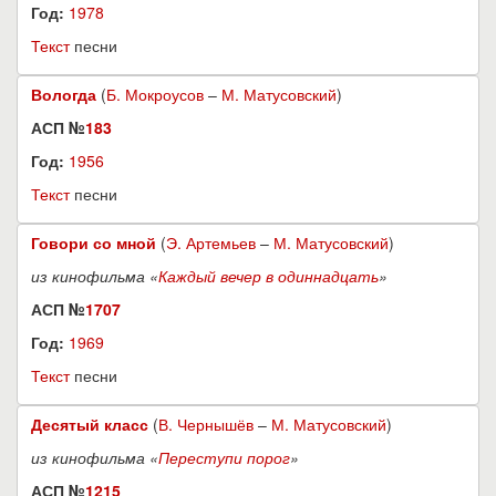
Год:
1978
Текст
песни
Вологда
(
Б. Мокроусов
–
М. Матусовский
)
АСП №
183
Год:
1956
Текст
песни
Говори со мной
(
Э. Артемьев
–
М. Матусовский
)
из кинофильма «
Каждый вечер в одиннадцать
»
АСП №
1707
Год:
1969
Текст
песни
Десятый класс
(
В. Чернышёв
–
М. Матусовский
)
из кинофильма «
Переступи порог
»
АСП №
1215