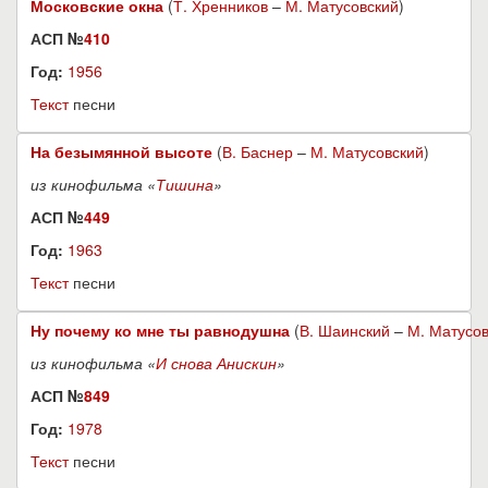
Московские окна
(
Т. Хренников
–
М. Матусовский
)
АСП №
410
Год:
1956
Текст
песни
На безымянной высоте
(
В. Баснер
–
М. Матусовский
)
из кинофильма «
Тишина
»
АСП №
449
Год:
1963
Текст
песни
Ну почему ко мне ты равнодушна
(
В. Шаинский
–
М. Матусо
из кинофильма «
И снова Анискин
»
АСП №
849
Год:
1978
Текст
песни