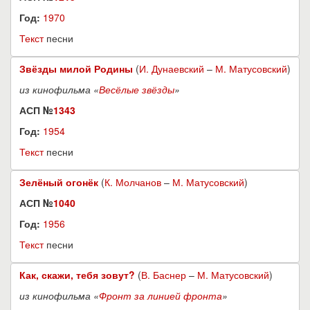
Год:
1970
Текст
песни
Звёзды милой Родины
(
И. Дунаевский
–
М. Матусовский
)
из кинофильма «
Весёлые звёзды
»
АСП №
1343
Год:
1954
Текст
песни
Зелёный огонёк
(
К. Молчанов
–
М. Матусовский
)
АСП №
1040
Год:
1956
Текст
песни
Как, скажи, тебя зовут?
(
В. Баснер
–
М. Матусовский
)
из кинофильма «
Фронт за линией фронта
»