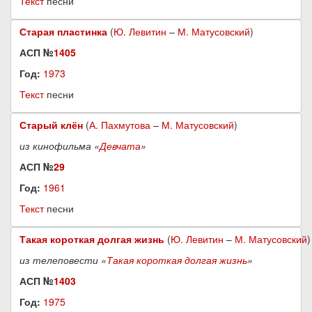
Текст
песни
Старая пластинка
(
Ю. Левитин
–
М. Матусовский
)
АСП №
1405
Год:
1973
Текст
песни
Старый клён
(
А. Пахмутова
–
М. Матусовский
)
из кинофильма «
Девчата
»
АСП №
29
Год:
1961
Текст
песни
Такая короткая долгая жизнь
(
Ю. Левитин
–
М. Матусовский
)
из телеповести «
Такая короткая долгая жизнь
»
АСП №
1403
Год:
1975