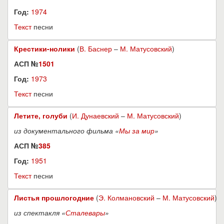
Год:
1974
Текст
песни
Крестики-нолики
(
В. Баснер
–
М. Матусовский
)
АСП №
1501
Год:
1973
Текст
песни
Летите, голуби
(
И. Дунаевский
–
М. Матусовский
)
из документального фильма «
Мы за мир
»
АСП №
385
Год:
1951
Текст
песни
Листья прошлогодние
(
Э. Колмановский
–
М. Матусовский
)
из спектакля «
Сталевары
»