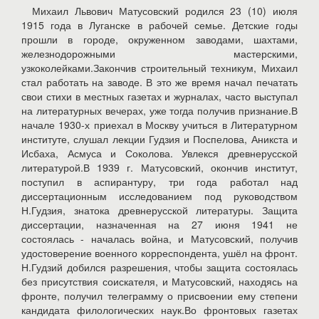
Михаил Львович Матусовский родился 23 (10) июля
1915 года в Луганске в рабочей семье. Детские годы
прошли в городе, окруженном заводами, шахтами,
железнодорожными мастерскими,
узкоколейками.Закончив строительный техникум, Михаил
стал работать на заводе. В это же время начал печатать
свои стихи в местных газетах и журналах, часто выступал
на литературных вечерах, уже тогда получив признание.В
начале 1930-х приехал в Москву учиться в Литературном
институте, слушал лекции Гудзия и Поспелова, Аникста и
Исбаха, Асмуса и Соколова. Увлекся древнерусской
литературой.В 1939 г. Матусовский, окончив институт,
поступил в аспирантуру, три года работал над
диссертационным исследованием под руководством
Н.Гудзия, знатока древнерусской литературы. Защита
диссертации, назначенная на 27 июня 1941 не
состоялась - началась война, и Матусовский, получив
удостоверение военного корреспондента, ушёл на фронт.
Н.Гудзий добился разрешения, чтобы защита состоялась
без присутствия соискателя, и Матусовский, находясь на
фронте, получил телеграмму о присвоении ему степени
кандидата филологических наук.Во фронтовых газетах