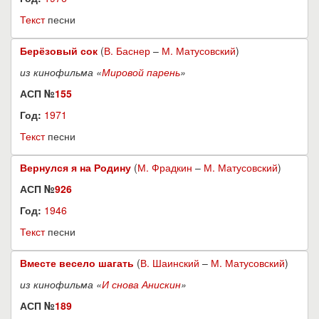
Текст
песни
Берёзовый сок
(
В. Баснер
–
М. Матусовский
)
из кинофильма «
Мировой парень
»
АСП №
155
Год:
1971
Текст
песни
Вернулся я на Родину
(
М. Фрадкин
–
М. Матусовский
)
АСП №
926
Год:
1946
Текст
песни
Вместе весело шагать
(
В. Шаинский
–
М. Матусовский
)
из кинофильма «
И снова Анискин
»
АСП №
189