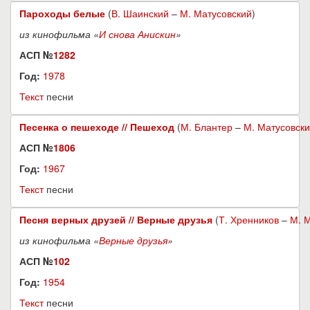
Пароходы белые
(
В. Шаинский
–
М. Матусовский
)
из кинофильма «
И снова Анискин
»
АСП №
1282
Год:
1978
Текст
песни
Песенка о пешеходе // Пешеход
(
М. Блантер
–
М. Матусовск
АСП №
1806
Год:
1967
Текст
песни
Песня верных друзей // Верные друзья
(
Т. Хренников
–
М. 
из кинофильма «
Верные друзья
»
АСП №
102
Год:
1954
Текст
песни