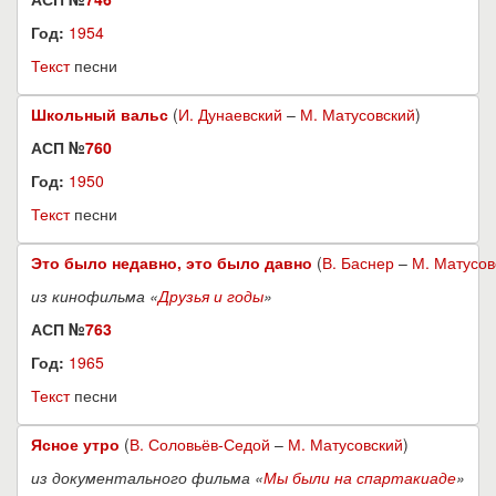
Год:
1954
Текст
песни
Школьный вальс
(
И. Дунаевский
–
М. Матусовский
)
АСП №
760
Год:
1950
Текст
песни
Это было недавно, это было давно
(
В. Баснер
–
М. Матусов
из кинофильма «
Друзья и годы
»
АСП №
763
Год:
1965
Текст
песни
Ясное утро
(
В. Соловьёв-Седой
–
М. Матусовский
)
из документального фильма «
Мы были на спартакиаде
»