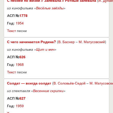
С песней по жизни // Запевала // Ротный запевала
(
И. Дунае
из кинофильма «
Весёлые звёзды
»
АСП №
1778
Год:
1954
Текст
песни
С чего начинается Родина?
(
В. Баснер
–
М. Матусовский
)
из кинофильма «
Щит и меч
»
АСП №
626
Год:
1968
Текст
песни
Солдат — всегда солдат
(
В. Соловьёв-Седой
–
М. Матусовск
из спектакля «
Весенние скрипки
»
АСП №
627
Год:
1959