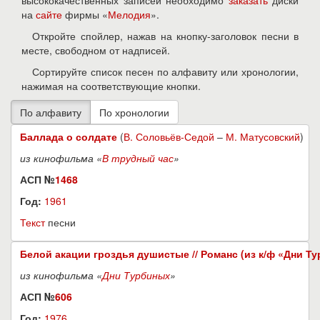
высококачественных записей необходимо
заказать
диски
на
сайте
фирмы «
Мелодия
».
Откройте спойлер, нажав на кнопку-заголовок песни в
месте, свободном от надписей.
Сортируйте список песен по алфавиту или хронологии,
нажимая на соответствующие кнопки.
Баллада о солдате
(
В. Соловьёв-Седой
–
М. Матусовский
)
из кинофильма «
В трудный час
»
АСП №
1468
Год:
1961
Текст
песни
Белой акации гроздья душистые // Романс (из к/ф «Дни Т
из кинофильма «
Дни Турбиных
»
АСП №
606
Год:
1976