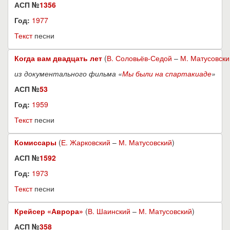
АСП №
1356
Год:
1977
Текст
песни
Когда вам двадцать лет
(
В. Соловьёв-Седой
–
М. Матусовски
из документального фильма «
Мы были на спартакиаде
»
АСП №
53
Год:
1959
Текст
песни
Комиссары
(
Е. Жарковский
–
М. Матусовский
)
АСП №
1592
Год:
1973
Текст
песни
Крейсер «Аврора»
(
В. Шаинский
–
М. Матусовский
)
АСП №
358