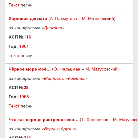
Текст
песни
Хорошие девчата
(
А. Пахмутова
–
М. Матусовский
)
из кинофильма «
Девчата
»
АСП №
116
Год:
1961
Текст
песни
Чёрное море моё…
(
О. Фельцман
–
М. Матусовский
)
из кинофильма «
Матрос с «Кометы
»
АСП №
28
Год:
1958
Текст
песни
Что так сердце растревожено…
(
Т. Хренников
–
М. Матусов
из кинофильма «
Верные друзья
»
АСП №
746