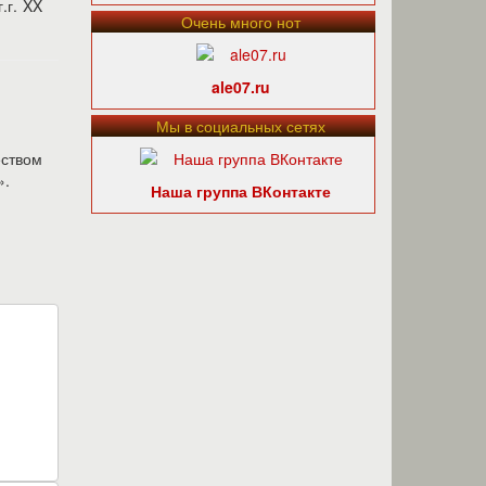
.г. XX
Очень много нот
ale07.ru
Мы в социальных сетях
еством
».
Наша группа ВКонтакте