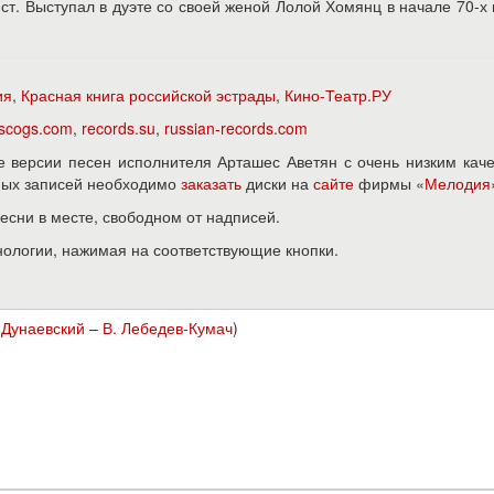
т. Выступал в дуэте со своей женой Лолой Хомянц в начале 70-х г
ия
,
Красная книга российской эстрады
,
Кино-Театр.РУ
iscogs.com
,
records.su
,
russian-records.com
 версии песен исполнителя Арташес Аветян с очень низким кач
нных записей необходимо
заказать
диски на
сайте
фирмы «
Мелодия
песни в месте, свободном от надписей.
нологии, нажимая на соответствующие кнопки.
 Дунаевский
–
В. Лебедев-Кумач
)