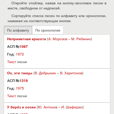
Откройте спойлер, нажав на кнопку-заголовок песни в
месте, свободном от надписей.
Сортируйте список песен по алфавиту или хронологии,
нажимая на соответствующие кнопки.
Неприметная красота
(
А. Морозов
–
М. Рябинин
)
АСП №
1067
Год:
1972
Текст
песни
Ох, эти танцы
(
В. Добрынин
–
В. Харитонов
)
АСП №
1319
Год:
1975
Текст
песни
У берёз и сосен
(
Ю. Антонов
–
И. Шаферан
)