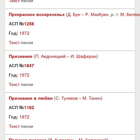
Текст
песни
Прекрасное воскресенье
(
Д. Бун
–
Р. МакКуин
, р. т.
М. Беляк
АСП №
1258
Год:
1972
Текст
песни
Признание
(
П. Аедоницкий
–
И. Шаферан
)
АСП №
1847
Год:
1972
Текст
песни
Признание в любви
(
С. Туликов
–
М. Танич
)
АСП №
1182
Год:
1972
Текст
песни
Пряники русские
(
В. Купревич
–
М. Хотимский
)