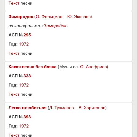
Текст
песни
Зимородок
(
О. Фельцман
–
Ю. Яковлев
)
из кинофильма «
Зимородок
»
АСП №
295
Год:
1972
Текст
песни
Какая песня без баяна
(Муз. и сл.
О. Анофриев
)
АСП №
338
Год:
1972
Текст
песни
Легко влюбиться
(
Д. Тухманов
–
В. Харитонов
)
АСП №
393
Год:
1972
Текст
песни