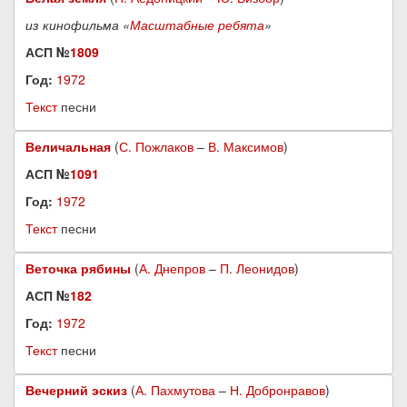
из кинофильма «
Масштабные ребята
»
АСП №
1809
Год:
1972
Текст
песни
Величальная
(
С. Пожлаков
–
В. Максимов
)
АСП №
1091
Год:
1972
Текст
песни
Веточка рябины
(
А. Днепров
–
П. Леонидов
)
АСП №
182
Год:
1972
Текст
песни
Вечерний эскиз
(
А. Пахмутова
–
Н. Добронравов
)