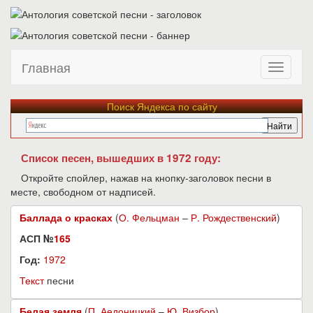
Главная
Поиск Яндекса по сайту
Список песен, вышедших в 1972 году:
Откройте спойлер, нажав на кнопку-заголовок песни в
месте, свободном от надписей.
Баллада о красках
(
О. Фельцман
–
Р. Рождественский
)
АСП №
165
Год:
1972
Текст
песни
Белая земля
(
П. Аедоницкий
–
Ю. Визбор
)