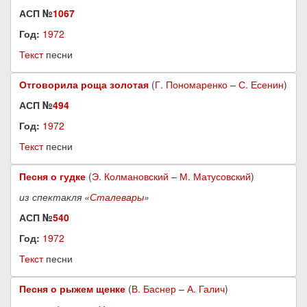
АСП №
1067
Год:
1972
Текст
песни
Отговорила роща золотая
(
Г. Пономаренко
–
С. Есенин
)
АСП №
494
Год:
1972
Текст
песни
Песня о гудке
(
Э. Колмановский
–
М. Матусовский
)
из спектакля «
Сталевары
»
АСП №
540
Год:
1972
Текст
песни
Песня о рыжем щенке
(
В. Баснер
–
А. Галич
)