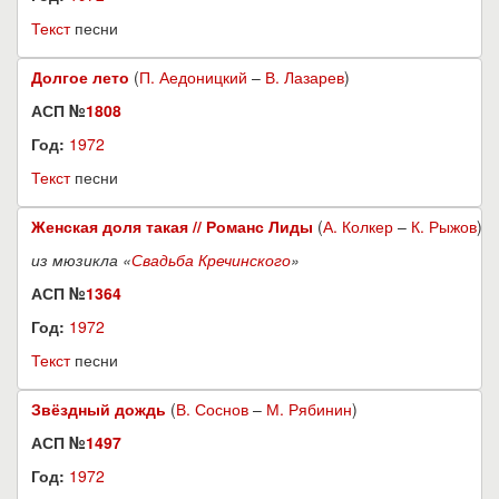
Текст
песни
Долгое лето
(
П. Аедоницкий
–
В. Лазарев
)
АСП №
1808
Год:
1972
Текст
песни
Женская доля такая // Романс Лиды
(
А. Колкер
–
К. Рыжов
)
из мюзикла «
Свадьба Кречинского
»
АСП №
1364
Год:
1972
Текст
песни
Звёздный дождь
(
В. Соснов
–
М. Рябинин
)
АСП №
1497
Год:
1972