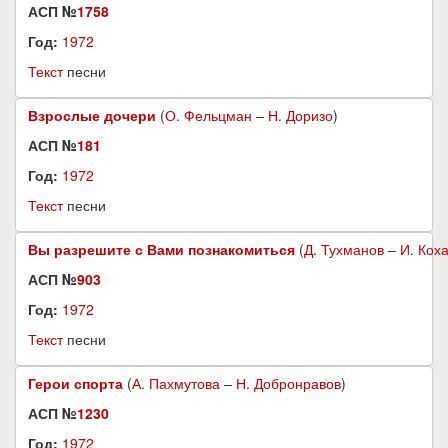
АСП №
1758
Год:
1972
Текст
песни
Взрослые дочери
(
О. Фельцман
–
Н. Доризо
)
АСП №
181
Год:
1972
Текст
песни
Вы разрешите с Вами познакомиться
(
Д. Тухманов
–
И. Кох
АСП №
903
Год:
1972
Текст
песни
Герои спорта
(
А. Пахмутова
–
Н. Добронравов
)
АСП №
1230
Год:
1972