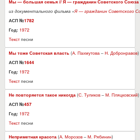
Мы — большая семья // Я — гражданин Советского Союза
из документального фильма «
Я — гражданин Советского С
АСП №
1782
Год:
1972
Текст
песни
Мы тоже Советская власть
(
А. Пахмутова
–
Н. Добронравов
)
АСП №
1644
Год:
1972
Текст
песни
Не повторяется такое никогда
(
С. Туликов
–
М. Пляцковский
)
АСП №
457
Год:
1972
Текст
песни
Неприметная красота
(
А. Морозов
–
М. Рябинин
)