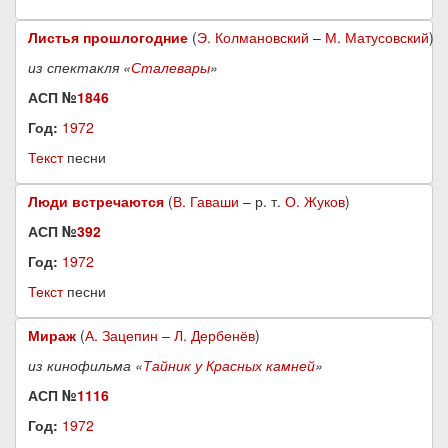
Листья прошлогодние
(
Э. Колмановский
–
М. Матусовский
)
из спектакля «
Сталевары
»
АСП №
1846
Год:
1972
Текст
песни
Люди встречаются
(
В. Гаваши
– р. т.
О. Жуков
)
АСП №
392
Год:
1972
Текст
песни
Мираж
(
А. Зацепин
–
Л. Дербенёв
)
из кинофильма «
Тайник у Красных камней
»
АСП №
1116
Год:
1972