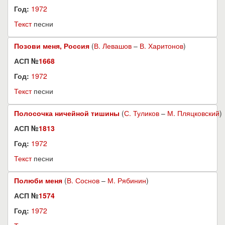
Год:
1972
Текст
песни
Позови меня, Россия
(
В. Левашов
–
В. Харитонов
)
АСП №
1668
Год:
1972
Текст
песни
Полосочка ничейной тишины
(
С. Туликов
–
М. Пляцковский
)
АСП №
1813
Год:
1972
Текст
песни
Полюби меня
(
В. Соснов
–
М. Рябинин
)
АСП №
1574
Год:
1972