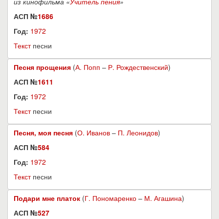
из кинофильма «
Учитель пения
»
АСП №
1686
Год:
1972
Текст
песни
Песня прощения
(
А. Попп
–
Р. Рождественский
)
АСП №
1611
Год:
1972
Текст
песни
Песня, моя песня
(
О. Иванов
–
П. Леонидов
)
АСП №
584
Год:
1972
Текст
песни
Подари мне платок
(
Г. Пономаренко
–
М. Агашина
)
АСП №
527