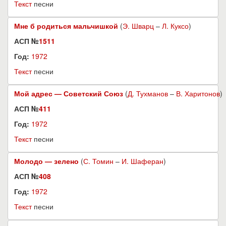
Текст
песни
Мне б родиться мальчишкой
(
Э. Шварц
–
Л. Куксо
)
АСП №
1511
Год:
1972
Текст
песни
Мой адрес — Советский Союз
(
Д. Тухманов
–
В. Харитонов
)
АСП №
411
Год:
1972
Текст
песни
Молодо — зелено
(
С. Томин
–
И. Шаферан
)
АСП №
408
Год:
1972
Текст
песни