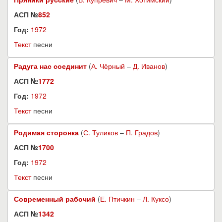
АСП №
852
Год:
1972
Текст
песни
Радуга нас соединит
(
А. Чёрный
–
Д. Иванов
)
АСП №
1772
Год:
1972
Текст
песни
Родимая сторонка
(
С. Туликов
–
П. Градов
)
АСП №
1700
Год:
1972
Текст
песни
Современный рабочий
(
Е. Птичкин
–
Л. Куксо
)
АСП №
1342