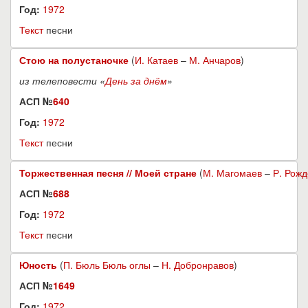
Год:
1972
Текст
песни
Стою на полустаночке
(
И. Катаев
–
М. Анчаров
)
из телеповести «
День за днём
»
АСП №
640
Год:
1972
Текст
песни
Торжественная песня // Моей стране
(
М. Магомаев
–
Р. Рожд
АСП №
688
Год:
1972
Текст
песни
Юность
(
П. Бюль Бюль оглы
–
Н. Добронравов
)
АСП №
1649
Год:
1972