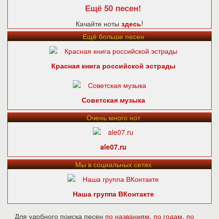
Ещё 50 песен!
Качайте ноты
здесь
!
Ещё больше песен
Красная книга российской эстрады
Советская музыка
Очень много нот
ale07.ru
Мы в социальных сетях
Наша группа ВКонтакте
Для удобного поиска песен
по названиям
,
по годам
,
по