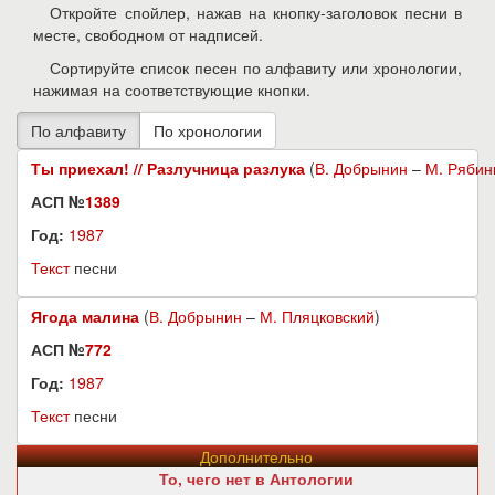
Откройте спойлер, нажав на кнопку-заголовок песни в
месте, свободном от надписей.
Сортируйте список песен по алфавиту или хронологии,
нажимая на соответствующие кнопки.
Ты приехал! // Разлучница разлука
(
В. Добрынин
–
М. Рябин
АСП №
1389
Год:
1987
Текст
песни
Ягода малина
(
В. Добрынин
–
М. Пляцковский
)
АСП №
772
Год:
1987
Текст
песни
Дополнительно
То, чего нет в Антологии