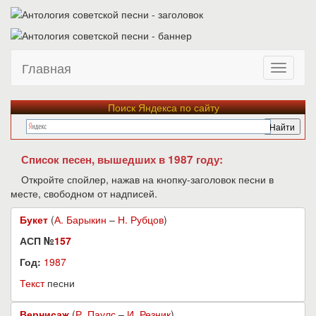
Главная
Поиск Яндекса по сайту
Список песен, вышедших в 1987 году:
Откройте спойлер, нажав на кнопку-заголовок песни в
месте, свободном от надписей.
Букет
(
А. Барыкин
–
Н. Рубцов
)
АСП №
157
Год:
1987
Текст
песни
Вернисаж
(
Р. Паулс
–
И. Резник
)