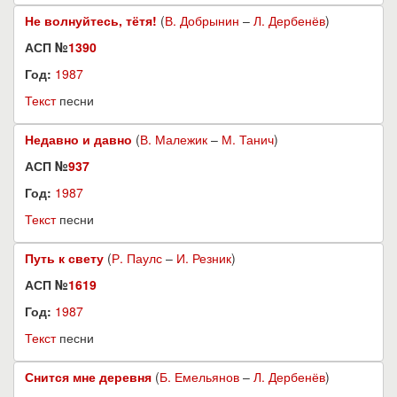
Не волнуйтесь, тётя!
(
В. Добрынин
–
Л. Дербенёв
)
АСП №
1390
Год:
1987
Текст
песни
Недавно и давно
(
В. Малежик
–
М. Танич
)
АСП №
937
Год:
1987
Текст
песни
Путь к свету
(
Р. Паулс
–
И. Резник
)
АСП №
1619
Год:
1987
Текст
песни
Снится мне деревня
(
Б. Емельянов
–
Л. Дербенёв
)