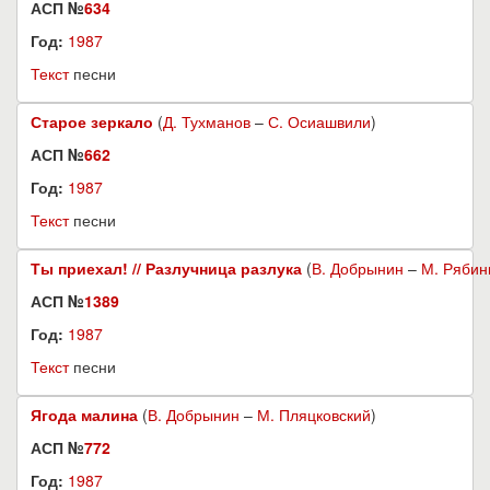
АСП №
634
Год:
1987
Текст
песни
Старое зеркало
(
Д. Тухманов
–
С. Осиашвили
)
АСП №
662
Год:
1987
Текст
песни
Ты приехал! // Разлучница разлука
(
В. Добрынин
–
М. Рябин
АСП №
1389
Год:
1987
Текст
песни
Ягода малина
(
В. Добрынин
–
М. Пляцковский
)
АСП №
772
Год:
1987