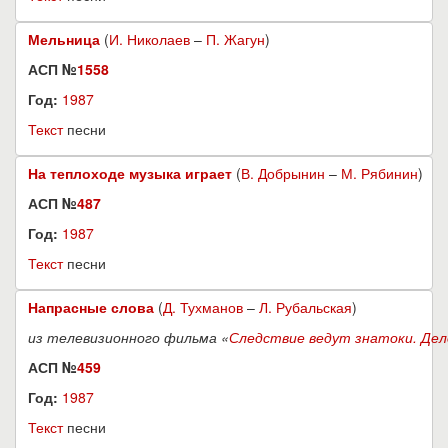
Мельница
(
И. Николаев
–
П. Жагун
)
АСП №
1558
Год:
1987
Текст
песни
На теплоходе музыка играет
(
В. Добрынин
–
М. Рябинин
)
АСП №
487
Год:
1987
Текст
песни
Напрасные слова
(
Д. Тухманов
–
Л. Рубальская
)
из телевизионного фильма «
Следствие ведут знатоки. Дел
АСП №
459
Год:
1987
Текст
песни