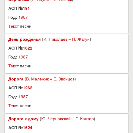
АСП №
191
Год:
1987
Текст
песни
День рожденья
(
И. Николаев
–
П. Жагун
)
АСП №
1622
Год:
1987
Текст
песни
Дорога
(
В. Малежик
–
Е. Звонцов
)
АСП №
1262
Год:
1987
Текст
песни
Дорога к дому
(
Ю. Чернавский
–
Г. Кантор
)
АСП №
1624