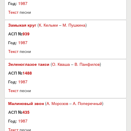
Год:
1987
Текст
песни
Замыкая круг
(
К. Кельми
–
М. Пушкина
)
АСП №
939
Год:
1987
Текст
песни
Зеленоглазое такси
(
О. Кваша
–
В. Панфилов
)
АСП №
1488
Год:
1987
Текст
песни
Малиновый звон
(
А. Морозов
–
А. Поперечный
)
АСП №
435
Год:
1987
Текст
песни