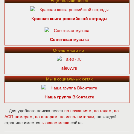
Ещё больше песен
Красная книга российской эстрады
Советская музыка
Очень много нот
ale07.ru
Мы в социальных сетях
Наша группа ВКонтакте
Для удобного поиска песен
по названиям
,
по годам
,
по
АСП-номерам
,
по авторам
,
по исполнителям
, на каждой
странице имеется
главное меню
сайта.