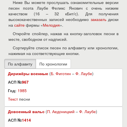
Ниже Вы можете прослушать ознакомительные версии
песен поэта Лаубе Феликс Янович с очень низким
качеством (16 – 32 кБит/с). Для получения
высококачественных записей необходимо
заказать
диски
на
сайте
фирмы «
Мелодия
».
Откройте спойлер, нажав на кнопку-заголовок песни в
месте, свободном от надписей.
Сортируйте список песен по алфавиту или хронологии,
нажимая на соответствующие кнопки.
Дирижёры военные
(
Б. Фиготин
–
Ф. Лаубе
)
АСП №
967
Год:
1985
Текст
песни
Довоенный вальс
(
П. Аедоницкий
–
Ф. Лаубе
)
АСП №
1414