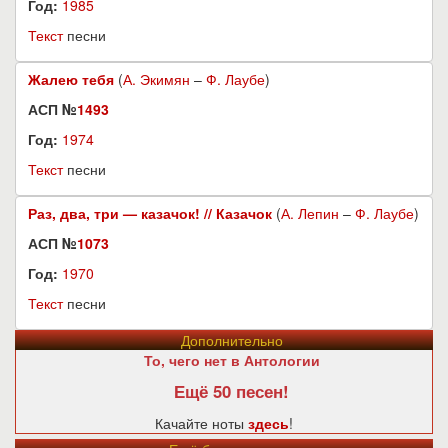
Год:
1985
Текст
песни
Жалею тебя
(
А. Экимян
–
Ф. Лаубе
)
АСП №
1493
Год:
1974
Текст
песни
Раз, два, три — казачок! // Казачок
(
А. Лепин
–
Ф. Лаубе
)
АСП №
1073
Год:
1970
Текст
песни
Дополнительно
То, чего нет в Антологии
Ещё 50 песен!
Качайте ноты
здесь
!