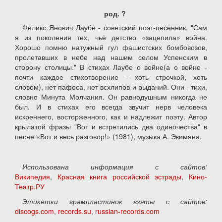
род. ?
Феликс Янович Лаубе - советский поэт-песенник. "Сам
я из поколения тех, чьё детство «зацепила» война.
Хорошо помню натужный гул фашистских бомбовозов,
пролетавших в небе над нашим селом Успенским в
сторону столицы." В стихах Лаубе о войне(а о войне -
почти каждое стихотворение - хоть строчкой, хоть
словом), нет пафоса, нет всхлипов и рыданий. Они - тихи,
словно Минута Молчания. Он равнодушным никогда не
был. И в стихах его всегда звучит нерв человека
искреннего, восторженного, как и надлежит поэту. Автор
крылатой фразы "Вот и встретились два одиночества" в
песне «Вот и весь разговор!» (1981), музыка А. Экимяна.
Использована информация с сайтов:
Википедия
,
Красная книга российской эстрады
,
Кино-
Театр.РУ
Этикетки грампластинок взяты с сайтов:
discogs.com
,
records.su
,
russian-records.com