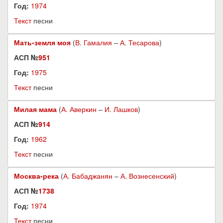
Год:
1974
Текст
песни
Мать-земля моя
(
В. Гамалия
–
А. Тесарова
)
АСП №
951
Год:
1975
Текст
песни
Милая мама
(
А. Аверкин
–
И. Лашков
)
АСП №
914
Год:
1962
Текст
песни
Москва-река
(
А. Бабаджанян
–
А. Вознесенский
)
АСП №
1738
Год:
1974
Текст
песни