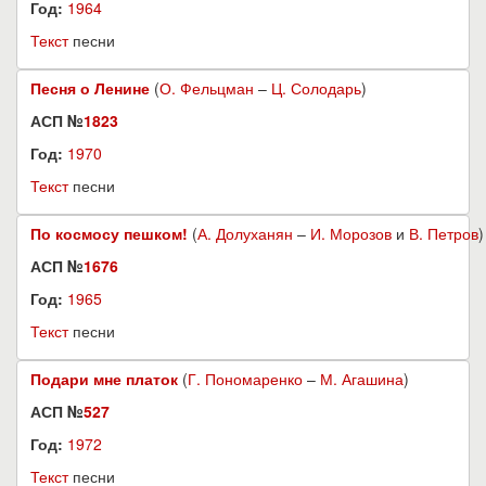
Год:
1964
Текст
песни
Песня о Ленине
(
О. Фельцман
–
Ц. Солодарь
)
АСП №
1823
Год:
1970
Текст
песни
По космосу пешком!
(
А. Долуханян
–
И. Морозов
и
В. Петров
)
АСП №
1676
Год:
1965
Текст
песни
Подари мне платок
(
Г. Пономаренко
–
М. Агашина
)
АСП №
527
Год:
1972
Текст
песни