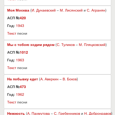
Моя Москва
(
И. Дунаевский
–
М. Лисянский
и
С. Агранян
)
АСП №
420
Год:
1943
Текст
песни
Мы с тобою ходим рядом
(
С. Туликов
–
М. Пляцковский
)
АСП №
1012
Год:
1963
Текст
песни
На побывку едет
(
А. Аверкин
–
В. Боков
)
АСП №
473
Год:
1962
Текст
песни
Нежность
(
А. Пахмутова
–
С. Гребенников
и
Н. Добронравов
)