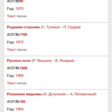
АСП №
90
Год:
1970
Текст
песни
Родимая сторонка
(
С. Туликов
–
П. Градов
)
АСП №
1700
Год:
1972
Текст
песни
Русское поле
(
Р. Мануков
–
В. Лазарев
)
АСП №
1369
Год:
1965
Текст
песни
Рязанские мадонны
(
А. Долуханян
–
А. Поперечный
)
АСП №
106
Год:
1964