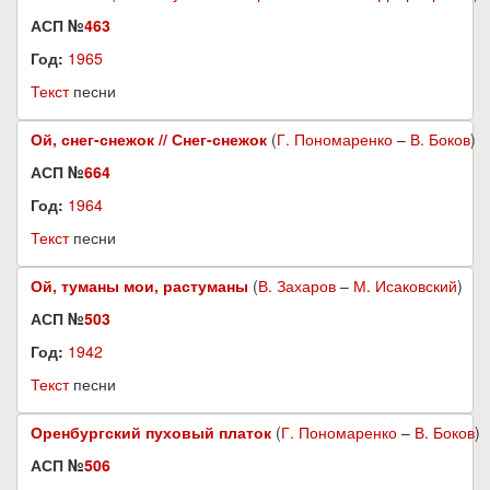
АСП №
463
Год:
1965
Текст
песни
Ой, снег-снежок // Снег-снежок
(
Г. Пономаренко
–
В. Боков
)
АСП №
664
Год:
1964
Текст
песни
Ой, туманы мои, растуманы
(
В. Захаров
–
М. Исаковский
)
АСП №
503
Год:
1942
Текст
песни
Оренбургский пуховый платок
(
Г. Пономаренко
–
В. Боков
)
АСП №
506