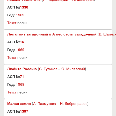
АСП №
1330
Год:
1969
Текст
песни
Лес стоит загадочный // А лес стоит загадочный
(
В. Шаинс
АСП №
16
Год:
1969
Текст
песни
Любите Россию
(
С. Туликов
–
О. Милявский
)
АСП №
71
Год:
1969
Текст
песни
Малая земля
(
А. Пахмутова
–
Н. Добронравов
)
АСП №
1397