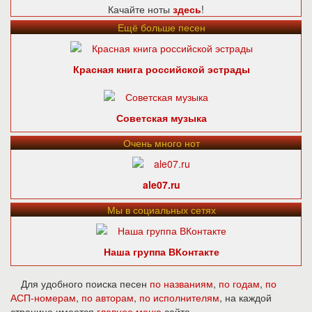
Качайте ноты
здесь
!
Ещё больше песен
Красная книга российской эстрады
Советская музыка
Очень много нот
ale07.ru
Мы в социальных сетях
Наша группа ВКонтакте
Для удобного поиска песен
по названиям
,
по годам
,
по
АСП-номерам
,
по авторам
,
по исполнителям
, на каждой
странице имеется
главное меню
сайта.