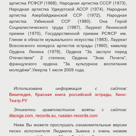
артистка РСФСР (1968), Народная артистка СССР (1973),
Народная артистка Удмуртской АССР (1974), Народная
артистка Азербайджанской ССР (1972), Народная
артистка Узбекской ССР (1980). Она Герой
Социалистического труда (1987), Лауреат Ленинской
премии (1970), Государственной премии РСФСР им.
Глинки в области музыкального искусства (1983), Лауреат
Всесоюзного конкурса артистов эстрады (1960), кавалер
Ордена Ленина (1979), Ордена "За заслуги перед
Отечеством" 2 степени, Ордена "Знак Почета",
французского ордена "За культурное воспитание
молодёжи".Умерла 1 июля 2009 года.
Использована информация с сайтов:
Википедия
,
Красная книга российской эстрады
,
Кино-
Театр.РУ
Этикетки грампластинок взяты с сайтов:
discogs.com
,
records.su
,
russian-records.com
Ниже Вы можете прослушать ознакомительные версии
песен исполнителя Людмила Зыкина с очень низким