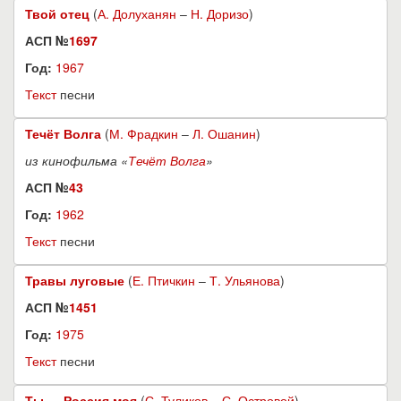
Твой отец
(
А. Долуханян
–
Н. Доризо
)
АСП №
1697
Год:
1967
Текст
песни
Течёт Волга
(
М. Фрадкин
–
Л. Ошанин
)
из кинофильма «
Течёт Волга
»
АСП №
43
Год:
1962
Текст
песни
Травы луговые
(
Е. Птичкин
–
Т. Ульянова
)
АСП №
1451
Год:
1975
Текст
песни
Ты — Россия моя
(
С. Туликов
–
С. Островой
)