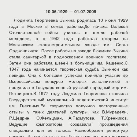
10.06.1929 — 01.07.2009
Людмила Георгиевна Зыкина родилась 10 июня 1929
года в Москве в семье рабочих.До начала Великой
Отечественной войны училась в школе рабочей
молодежи, а с 1942 года работала токарем на
Московском станкостроительном заводе им. Серго
Орджоникидзе. После работы на заводе Людмила Зыкина
стала санитаркой в подмосковном военном госпитале.
Затем она работала швеей в больнице им. Кащенко.С
1947 года начинается творческая судьба Зыкиной как
певицы. Она с большим успехом приняла участие во
Всероссийском конкурсе молодых исполнителей и
поступила в Государственный русский народный хор им.
Пятницкого.В 1977 году Людмила Георгиевна окончила
Государственный музыкальный педагогический институт
им. Гнесиных.Её творчество получило восторженные
отзывы у таких деятелей культуры, как В.Мурадели,
Р.Щедрин, О.Фельцман, А.Пахмутова, Т.Хренников.
Ведущие композиторы создавали произведения
специально для её голоса. Разнообразен репертуар
певицы. В разные годы ею были созданы тематические