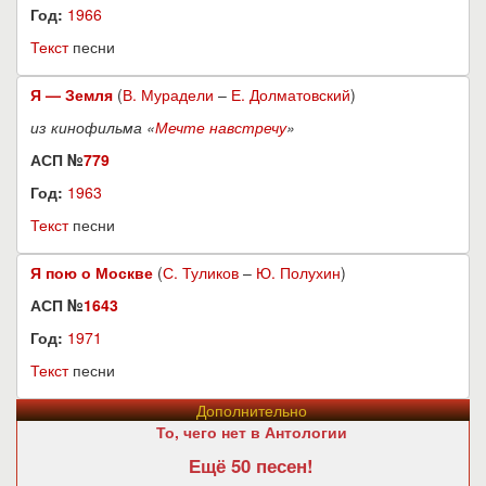
Год:
1966
Текст
песни
Я — Земля
(
В. Мурадели
–
Е. Долматовский
)
из кинофильма «
Мечте навстречу
»
АСП №
779
Год:
1963
Текст
песни
Я пою о Москве
(
С. Туликов
–
Ю. Полухин
)
АСП №
1643
Год:
1971
Текст
песни
Дополнительно
То, чего нет в Антологии
Ещё 50 песен!