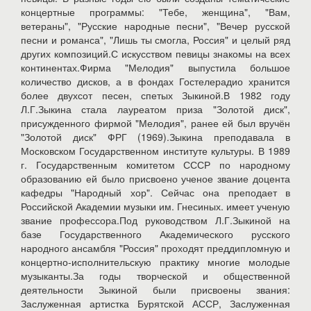
концертные программы: "Тебе, женщина", "Вам,
ветераны", "Русские народные песни", "Вечер русской
песни и романса", "Лишь ты смогла, Россия" и целый ряд
других композиций.С искусством певицы знакомы на всех
континентах.Фирма "Мелодия" выпустила большое
количество дисков, а в фондах Гостелерадио хранится
более двухсот песен, спетых Зыкиной.В 1982 году
Л.Г.Зыкина стала лауреатом приза "Золотой диск",
присужденного фирмой "Мелодия", ранее ей был вручён
"Золотой диск" ФРГ (1969).Зыкина преподавала в
Московском Государственном институте культуры. В 1989
г. Государственным комитетом СССР по народному
образованию ей было присвоено ученое звание доцента
кафедры "Народный хор". Сейчас она преподает в
Российской Академии музыки им. Гнесиных. имеет ученую
звание профессора.Под руководством Л.Г.Зыкиной на
базе Государственного Академического русского
народного ансамбля "Россия" проходят преддипломную и
концертно-исполнительскую практику многие молодые
музыканты.За годы творческой и общественной
деятельности Зыкиной были присвоены звания:
Заслуженная артистка Бурятской АССР, Заслуженная