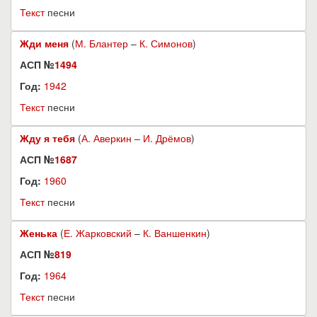
Текст
песни
Жди меня
(
М. Блантер
–
К. Симонов
)
АСП №
1494
Год:
1942
Текст
песни
Жду я тебя
(
А. Аверкин
–
И. Дрёмов
)
АСП №
1687
Год:
1960
Текст
песни
Женька
(
Е. Жарковский
–
К. Ваншенкин
)
АСП №
819
Год:
1964
Текст
песни