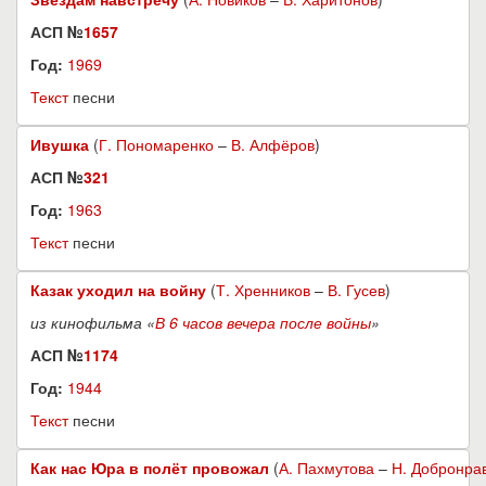
АСП №
1657
Год:
1969
Текст
песни
Ивушка
(
Г. Пономаренко
–
В. Алфёров
)
АСП №
321
Год:
1963
Текст
песни
Казак уходил на войну
(
Т. Хренников
–
В. Гусев
)
из кинофильма «
В 6 часов вечера после войны
»
АСП №
1174
Год:
1944
Текст
песни
Как нас Юра в полёт провожал
(
А. Пахмутова
–
Н. Добронра