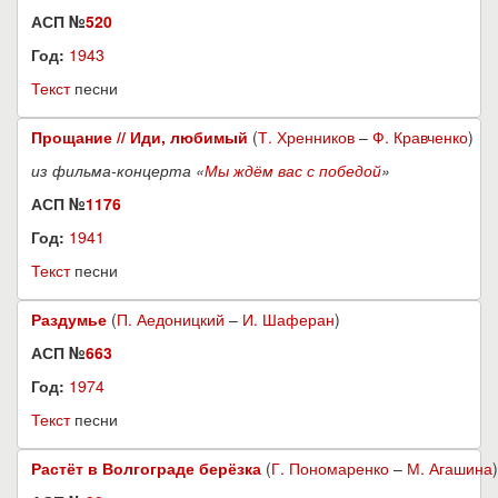
АСП №
520
Год:
1943
Текст
песни
Прощание // Иди, любимый
(
Т. Хренников
–
Ф. Кравченко
)
из фильма-концерта «
Мы ждём вас с победой
»
АСП №
1176
Год:
1941
Текст
песни
Раздумье
(
П. Аедоницкий
–
И. Шаферан
)
АСП №
663
Год:
1974
Текст
песни
Растёт в Волгограде берёзка
(
Г. Пономаренко
–
М. Агашина
)