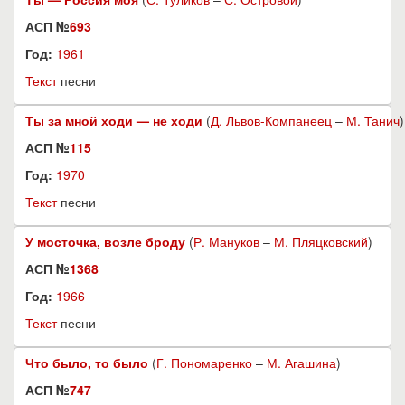
АСП №
693
Год:
1961
Текст
песни
Ты за мной ходи — не ходи
(
Д. Львов-Компанеец
–
М. Танич
)
АСП №
115
Год:
1970
Текст
песни
У мосточка, возле броду
(
Р. Мануков
–
М. Пляцковский
)
АСП №
1368
Год:
1966
Текст
песни
Что было, то было
(
Г. Пономаренко
–
М. Агашина
)
АСП №
747