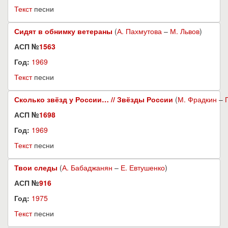
Текст
песни
Сидят в обнимку ветераны
(
А. Пахмутова
–
М. Львов
)
АСП №
1563
Год:
1969
Текст
песни
Сколько звёзд у России… // Звёзды России
(
М. Фрадкин
–
АСП №
1698
Год:
1969
Текст
песни
Твои следы
(
А. Бабаджанян
–
Е. Евтушенко
)
АСП №
916
Год:
1975
Текст
песни