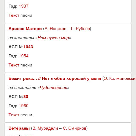
Год:
1937
Текст
песни
Ариозо Матери
(
А. Новиков
–
Г. Рублёв
)
из кантаты «
Нам нужен мир
»
АСП №
1043
Год:
1954
Текст
песни
Бежит река… // Нет любви хорошей у меня
(
Э. Колмановски
из спектакля «
Чудотворная
»
АСП №
30
Год:
1960
Текст
песни
Ветераны
(
В. Мурадели
–
С. Смирнов
)