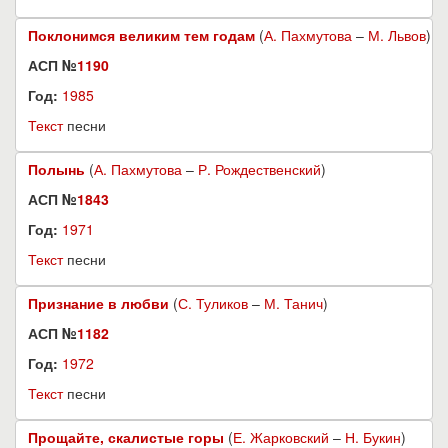
Поклонимся великим тем годам
(
А. Пахмутова
–
М. Львов
)
АСП №
1190
Год:
1985
Текст
песни
Полынь
(
А. Пахмутова
–
Р. Рождественский
)
АСП №
1843
Год:
1971
Текст
песни
Признание в любви
(
С. Туликов
–
М. Танич
)
АСП №
1182
Год:
1972
Текст
песни
Прощайте, скалистые горы
(
Е. Жарковский
–
Н. Букин
)