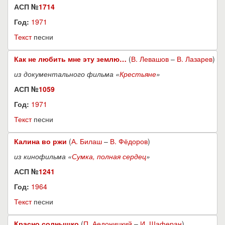
АСП №
1714
Год:
1971
Текст
песни
Как не любить мне эту землю…
(
В. Левашов
–
В. Лазарев
)
из документального фильма «
Крестьяне
»
АСП №
1059
Год:
1971
Текст
песни
Калина во ржи
(
А. Билаш
–
В. Фёдоров
)
из кинофильма «
Сумка, полная сердец
»
АСП №
1241
Год:
1964
Текст
песни
Красно солнышко
(
П. Аедоницкий
–
И. Шаферан
)