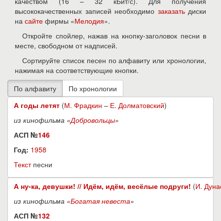
качеством (16 – 32 кБит/с). Для получения
высококачественных записей необходимо
заказать
диски
на
сайте
фирмы «
Мелодия
».
Откройте спойлер, нажав на кнопку-заголовок песни в
месте, свободном от надписей.
Сортируйте список песен по алфавиту или хронологии,
нажимая на соответствующие кнопки.
А годы летят
(
М. Фрадкин
–
Е. Долматовский
)
из кинофильма «
Добровольцы
»
АСП №
146
Год:
1958
Текст
песни
А ну-ка, девушки! // Идём, идём, весёлые подруги!
(
И. Дуна
из кинофильма «
Богатая невеста
»
АСП №
132