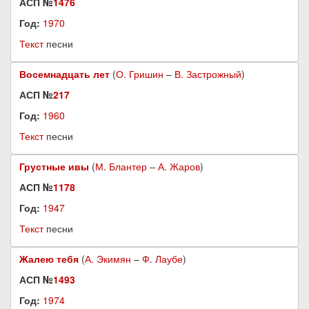
АСП №
1476
Год:
1970
Текст
песни
Восемнадцать лет
(
О. Гришин
–
В. Застрожный
)
АСП №
217
Год:
1960
Текст
песни
Грустные ивы
(
М. Блантер
–
А. Жаров
)
АСП №
1178
Год:
1947
Текст
песни
Жалею тебя
(
А. Экимян
–
Ф. Лаубе
)
АСП №
1493
Год:
1974