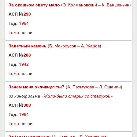
За окошком свету мало
(
Э. Колмановский
–
К. Ваншенкин
)
АСП №
290
Год:
1964
Текст
песни
Заветный камень
(
Б. Мокроусов
–
А. Жаров
)
АСП №
288
Год:
1942
Текст
песни
Зачем меня окликнул ты?
(
А. Пахмутова
–
Л. Ошанин
)
из кинофильма «
Жили-были старик со старухой
»
АСП №
308
Год:
1964
Текст
песни
Звёздам навстречу
(
А. Новиков
–
В. Харитонов
)