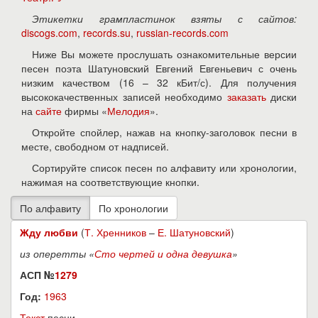
Этикетки грампластинок взяты с сайтов:
discogs.com
,
records.su
,
russian-records.com
Ниже Вы можете прослушать ознакомительные версии
песен поэта Шатуновский Евгений Евгеньевич с очень
низким качеством (16 – 32 кБит/с). Для получения
высококачественных записей необходимо
заказать
диски
на
сайте
фирмы «
Мелодия
».
Откройте спойлер, нажав на кнопку-заголовок песни в
месте, свободном от надписей.
Сортируйте список песен по алфавиту или хронологии,
нажимая на соответствующие кнопки.
Жду любви
(
Т. Хренников
–
Е. Шатуновский
)
из оперетты «
Сто чертей и одна девушка
»
АСП №
1279
Год:
1963
Текст
песни