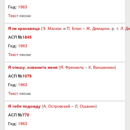
Год:
1963
Текст
песни
Я не красавица
(
Э. Масиас
и
П. Блан
–
Ж. Демарни
, р. т.
Л. Д
АСП №
1845
Год:
1963
Текст
песни
Я спешу, извините меня
(
Я. Френкель
–
К. Ваншенкин
)
АСП №
1079
Год:
1963
Текст
песни
Я тебя подожду
(
А. Островский
–
Л. Ошанин
)
АСП №
770
Год:
1963