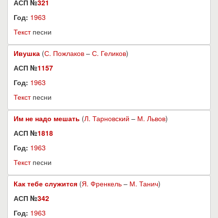
АСП №
321
Год:
1963
Текст
песни
Ивушка
(
С. Пожлаков
–
С. Геликов
)
АСП №
1157
Год:
1963
Текст
песни
Им не надо мешать
(
Л. Тарновский
–
М. Львов
)
АСП №
1818
Год:
1963
Текст
песни
Как тебе служится
(
Я. Френкель
–
М. Танич
)
АСП №
342
Год:
1963