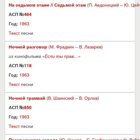
На седьмом этаже // Седьмой этаж
(
П. Аедоницкий
–
Ю. Цей
АСП №
464
Год:
1963
Текст
песни
Ночной разговор
(
М. Фрадкин
–
В. Лазарев
)
из кинофильма «
Если ты прав…
»
АСП №
118
Год:
1963
Текст
песни
Ночной трамвай
(
В. Шаинский
–
В. Орлов
)
АСП №
850
Год:
1963
Текст
песни
Песня ночного города
(
Ю. Чичков
–
С. Гребенников
и
Н. Добр