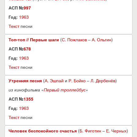
АСП №
997
Год:
1963
Текст
песни
Топ-топ // Первые шаги
(
С. Пожлаков
–
А. Ольгин
)
АСП №
678
Год:
1963
Текст
песни
Утренняя песня
(
А. Эшпай
и
Р. Бойко
–
Л. Дербенёв
)
из кинофильма «
Первый троллейбус
»
АСП №
1355
Год:
1963
Текст
песни
Человек беспокойного счастья
(
Б. Фиготин
–
Е. Черных
)