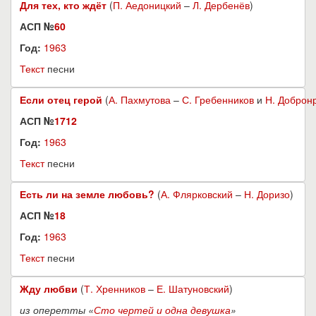
Для тех, кто ждёт
(
П. Аедоницкий
–
Л. Дербенёв
)
АСП №
60
Год:
1963
Текст
песни
Если отец герой
(
А. Пахмутова
–
С. Гребенников
и
Н. Доброн
АСП №
1712
Год:
1963
Текст
песни
Есть ли на земле любовь?
(
А. Флярковский
–
Н. Доризо
)
АСП №
18
Год:
1963
Текст
песни
Жду любви
(
Т. Хренников
–
Е. Шатуновский
)
из оперетты «
Сто чертей и одна девушка
»