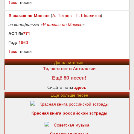
Текст
песни
Я шагаю по Москве
(
А. Петров
–
Г. Шпаликов
)
из кинофильма «
Я шагаю по Москве
»
АСП №
771
Год:
1963
Текст
песни
Дополнительно
То, чего нет в Антологии
Ещё 50 песен!
Качайте ноты
здесь
!
Ещё больше песен
Красная книга российской эстрады
Советская музыка