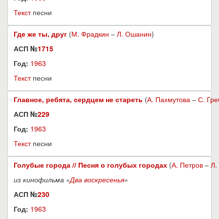
Текст
песни
Где же ты, друг
(
М. Фрадкин
–
Л. Ошанин
)
АСП №
1715
Год:
1963
Текст
песни
Главное, ребята, сердцем не стареть
(
А. Пахмутова
–
С. Гр
АСП №
229
Год:
1963
Текст
песни
Голубые города // Песня о голубых городах
(
А. Петров
–
Л.
из кинофильма «
Два воскресенья
»
АСП №
230
Год:
1963