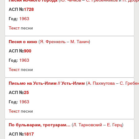
АСП №
1728
Год:
1963
Текст
песни
Песня о кино
(
Я. Френкель
–
М. Танич
)
АСП №
900
Год:
1963
Текст
песни
Письмо на Усть-Илим // Усть-Илим
(
А. Пахмутова
–
С. Гребе
АСП №
25
Год:
1963
Текст
песни
По бульварам, тротуарам…
(
Л. Тарновский
–
Е. Герц
)
АСП №
1817