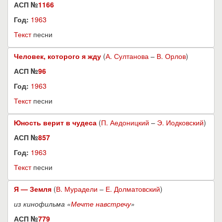
АСП №
1166
Год:
1963
Текст
песни
Человек, которого я жду
(
А. Султанова
–
В. Орлов
)
АСП №
96
Год:
1963
Текст
песни
Юность верит в чудеса
(
П. Аедоницкий
–
Э. Иодковский
)
АСП №
857
Год:
1963
Текст
песни
Я — Земля
(
В. Мурадели
–
Е. Долматовский
)
из кинофильма «
Мечте навстречу
»
АСП №
779