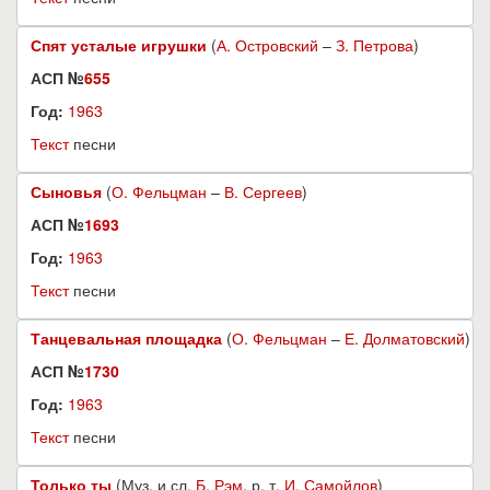
Спят усталые игрушки
(
А. Островский
–
З. Петрова
)
АСП №
655
Год:
1963
Текст
песни
Сыновья
(
О. Фельцман
–
В. Сергеев
)
АСП №
1693
Год:
1963
Текст
песни
Танцевальная площадка
(
О. Фельцман
–
Е. Долматовский
)
АСП №
1730
Год:
1963
Текст
песни
Только ты
(Муз. и сл.
Б. Рэм
, р. т.
И. Самойлов
)