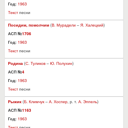
Год:
1963
Текст
песни
Посидим, помолчим
(
В. Мурадели
–
Я. Халецкий
)
АСП №
1706
Год:
1963
Текст
песни
Родина
(
С. Туликов
–
Ю. Полухин
)
АСП №
4
Год:
1963
Текст
песни
Рыжик
(
Б. Климчук
–
А. Хоспер
, р. т.
А. Эппель
)
АСП №
1163
Год:
1963
Текст
песни