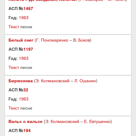
АСП №
1467
Год:
1963
Текст
песни
Белый снег
(
Г. Пономаренко
–
В. Боков
)
АСП №
1197
Год:
1963
Текст
песни
Бирюсинка
(
Э. Колмановский
–
Л. Ошанин
)
АСП №
32
Год:
1963
Текст
песни
Вальс о вальсе
(
Э. Колмановский
–
Е. Евтушенко
)
АСП №
194