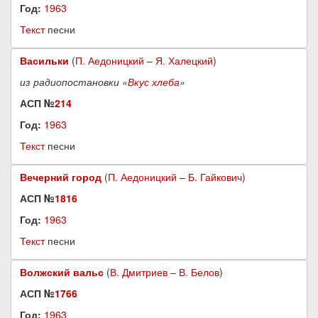
Год:
1963
Текст
песни
Васильки
(
П. Аедоницкий
–
Я. Халецкий
)
из радиопостановки «
Вкус хлеба
»
АСП №
214
Год:
1963
Текст
песни
Вечерний город
(
П. Аедоницкий
–
Б. Гайкович
)
АСП №
1816
Год:
1963
Текст
песни
Волжский вальс
(
В. Дмитриев
–
В. Белов
)
АСП №
1766
Год:
1963