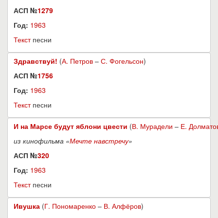
АСП №
1279
Год:
1963
Текст
песни
Здравствуй!
(
А. Петров
–
С. Фогельсон
)
АСП №
1756
Год:
1963
Текст
песни
И на Марсе будут яблони цвести
(
В. Мурадели
–
Е. Долмато
из кинофильма «
Мечте навстречу
»
АСП №
320
Год:
1963
Текст
песни
Ивушка
(
Г. Пономаренко
–
В. Алфёров
)