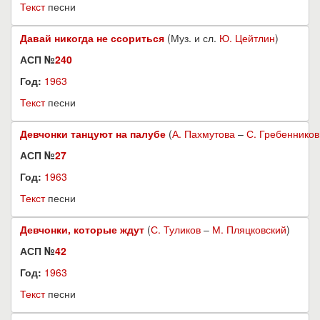
Текст
песни
Давай никогда не ссориться
(Муз. и сл.
Ю. Цейтлин
)
АСП №
240
Год:
1963
Текст
песни
Девчонки танцуют на палубе
(
А. Пахмутова
–
С. Гребенников
АСП №
27
Год:
1963
Текст
песни
Девчонки, которые ждут
(
С. Туликов
–
М. Пляцковский
)
АСП №
42
Год:
1963
Текст
песни