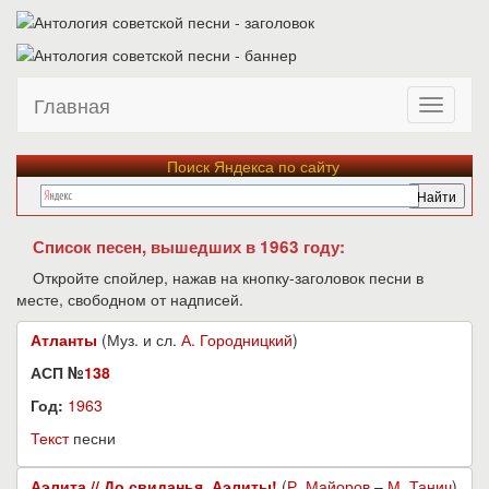
Главная
Поиск Яндекса по сайту
Список песен, вышедших в 1963 году:
Откройте спойлер, нажав на кнопку-заголовок песни в
месте, свободном от надписей.
Атланты
(Муз. и сл.
А. Городницкий
)
АСП №
138
Год:
1963
Текст
песни
Аэлита // До свиданья, Аэлиты!
(
Р. Майоров
–
М. Танич
)