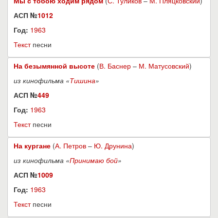
Мы с тобою ходим рядом
(
С. Туликов
–
М. Пляцковский
)
АСП №
1012
Год:
1963
Текст
песни
На безымянной высоте
(
В. Баснер
–
М. Матусовский
)
из кинофильма «
Тишина
»
АСП №
449
Год:
1963
Текст
песни
На кургане
(
А. Петров
–
Ю. Друнина
)
из кинофильма «
Принимаю бой
»
АСП №
1009
Год:
1963
Текст
песни