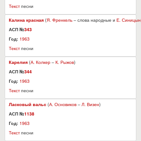
Текст
песни
Калина красная
(
Я. Френкель
– слова народные и
Е. Синицын
АСП №
343
Год:
1963
Текст
песни
Карелия
(
А. Колкер
–
К. Рыжов
)
АСП №
344
Год:
1963
Текст
песни
Ласковый вальс
(
А. Основиков
–
Л. Визен
)
АСП №
1138
Год:
1963
Текст
песни