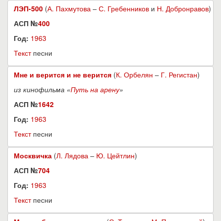
ЛЭП-500
(
А. Пахмутова
–
С. Гребенников
и
Н. Добронравов
)
АСП №
400
Год:
1963
Текст
песни
Мне и верится и не верится
(
К. Орбелян
–
Г. Регистан
)
из кинофильма «
Путь на арену
»
АСП №
1642
Год:
1963
Текст
песни
Москвичка
(
Л. Лядова
–
Ю. Цейтлин
)
АСП №
704
Год:
1963
Текст
песни