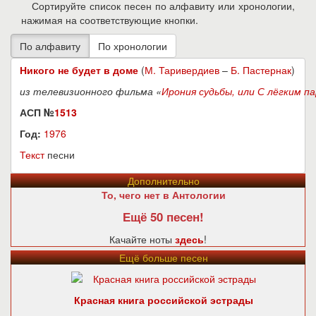
Сортируйте список песен по алфавиту или хронологии,
нажимая на соответствующие кнопки.
Никого не будет в доме
(
М. Таривердиев
–
Б. Пастернак
)
из телевизионного фильма «
Ирония судьбы, или С лёгким па
АСП №
1513
Год:
1976
Текст
песни
Дополнительно
То, чего нет в Антологии
Ещё 50 песен!
Качайте ноты
здесь
!
Ещё больше песен
Красная книга российской эстрады