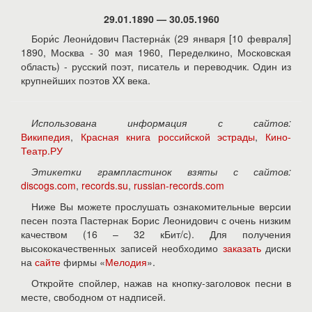
29.01.1890 — 30.05.1960
Бори́с Леони́дович Пастерна́к (29 января [10 февраля]
1890, Москва - 30 мая 1960, Переделкино, Московская
область) - русский поэт, писатель и переводчик. Один из
крупнейших поэтов XX века.
Использована информация с сайтов:
Википедия
,
Красная книга российской эстрады
,
Кино-
Театр.РУ
Этикетки грампластинок взяты с сайтов:
discogs.com
,
records.su
,
russian-records.com
Ниже Вы можете прослушать ознакомительные версии
песен поэта Пастернак Борис Леонидович с очень низким
качеством (16 – 32 кБит/с). Для получения
высококачественных записей необходимо
заказать
диски
на
сайте
фирмы «
Мелодия
».
Откройте спойлер, нажав на кнопку-заголовок песни в
месте, свободном от надписей.