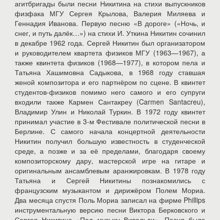
агитбригады были песни Никитина на стихи выпускников
физфака МГУ Сергея Крылова, Валерия Миляева и
Геннадия Иванова. Первую песню «В дороге» («Ночь, и
снег, и путь далёк…») на стихи И. Уткина Никитин сочинил
в декабре 1962 года. Сергей Никитин был организатором
и руководителем квартета физиков МГУ (1963—1967), а
также квинтета физиков (1968—1977), в котором пела и
Татьяна Хашимовна Садыкова, в 1968 году ставшая
женой композитора и его партнёром по сцене. В квинтет
студентов-физиков помимо него самого и его супруги
входили также Кармен Сантакреу (Carmen Santacreu),
Владимир Улин и Николай Туркин. В 1972 году квинтет
принимал участие в 3-м Фестивале политической песни в
Берлине. С самого начала концертной деятельности
Никитин получил большую известность в студенческой
среде, а позже и за её пределами, благодаря своему
композиторскому дару, мастерской игре на гитаре и
оригинальным ансамблевым аранжировкам. В 1978 году
Татьяна и Сергей Никитины познакомились с
французским музыкантом и дирижёром Полем Мориа.
Два месяца спустя Поль Мориа записал на фирме Phillips
инструментальную версию песни Виктора Берковского и
Сергея Никитина «Под музыку Вивальди». Песня была