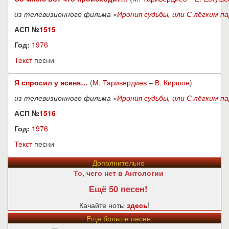
из телевизионного фильма «
Ирония судьбы, или С лёгким па
АСП №
1515
Год:
1976
Текст
песни
Я спросил у ясеня…
(
М. Таривердиев
–
В. Киршон
)
из телевизионного фильма «
Ирония судьбы, или С лёгким па
АСП №
1516
Год:
1976
Текст
песни
Дополнительно
То, чего нет в Антологии
Ещё 50 песен!
Качайте ноты
здесь
!
Ещё больше песен