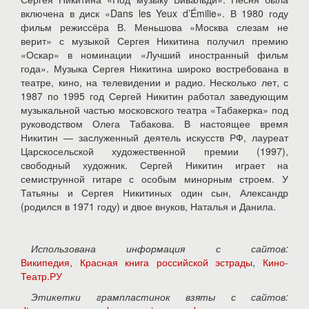
включена в диск «Dans les Yeux d’Émilie». В 1980 году
фильм режиссёра В. Меньшова «Москва слезам не
верит» с музыкой Сергея Никитина получил премию
«Оскар» в номинации «Лучший иностранный фильм
года». Музыка Сергея Никитина широко востребована в
театре, кино, на телевидении и радио. Несколько лет, с
1987 по 1995 год Сергей Никитин работал заведующим
музыкальной частью московского театра «Табакерка» под
руководством Олега Табакова. В настоящее время
Никитин — заслуженный деятель искусств РФ, лауреат
Царскосельской художественной премии (1997),
свободный художник. Сергей Никитин играет на
семиструнной гитаре с особым минорным строем. У
Татьяны и Сергея Никитиных один сын, Александр
(родился в 1971 году) и двое внуков, Наталья и Данила.
Использована информация с сайтов:
Википедия
,
Красная книга российской эстрады
,
Кино-
Театр.РУ
Этикетки грампластинок взяты с сайтов: