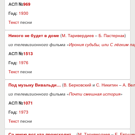
АСП №
969
Год:
1930
Текст
песни
Никого не будет в доме
(
М. Таривердиев
–
Б. Пастернак
)
из телевизионного фильма «
Ирония судьбы, или С лёгким па
АСП №
1513
Год:
1976
Текст
песни
Под музыку Вивальди…
(
В. Берковский
и
С. Никитин
–
А. Ве
из телевизионного фильма «
Почти смешная история
»
АСП №
1071
Год:
1973
Текст
песни
Со мною вот что происходит…
(
М. Таривердиев
–
Е. Евтуше