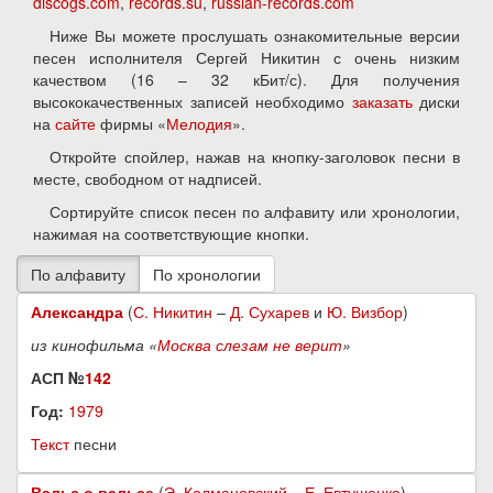
discogs.com
,
records.su
,
russian-records.com
Ниже Вы можете прослушать ознакомительные версии
песен исполнителя Сергей Никитин с очень низким
качеством (16 – 32 кБит/с). Для получения
высококачественных записей необходимо
заказать
диски
на
сайте
фирмы «
Мелодия
».
Откройте спойлер, нажав на кнопку-заголовок песни в
месте, свободном от надписей.
Сортируйте список песен по алфавиту или хронологии,
нажимая на соответствующие кнопки.
Александра
(
С. Никитин
–
Д. Сухарев
и
Ю. Визбор
)
из кинофильма «
Москва слезам не верит
»
АСП №
142
Год:
1979
Текст
песни
Вальс о вальсе
(
Э. Колмановский
–
Е. Евтушенко
)