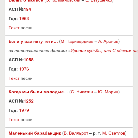
АСП №
194
Год:
1963
Текст
песни
Если у вас нету тёти…
(
М. Таривердиев
–
А. Аронов
)
из телевизионного фильма «
Ирония судьбы, или С лёгким па
АСП №
1058
Год:
1976
Текст
песни
Когда мы были молодые…
(
С. Никитин
–
Ю. Мориц
)
АСП №
1252
Год:
1979
Текст
песни
Маленький барабанщик
(
В. Валльрот
– р. т.
М. Светлов
)