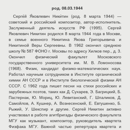
род. 08.03.1944
Серге́й Я́ковлевич Ники́тин (род. 8 марта 1944) —
советский и российский композитор, автор-исполнитель.
Заслуженный деятель искусств РФ (1995). Сергей
Яковлевич Никитин родился 8 марта 1944 года в Москве,
в семье военного Никитина Якова Григорьевича и
Никитиной Веры Сергеевны. В 1962 окончил среднюю
школу № 587 ФОНО г. Москвы по адресу Хилков пер., д. 3.
Окончил физический факультет Московского
государственного университета им. М. В. Ломоносова
(1968). Физик, кандидат физико-математических наук.
Работал научным сотрудником в Институте органической
химии АН СССР и в Институте биологической физики АН
СССР. С 1962 года пишет песни на стихи российских и
зарубежных поэтов, таких как Д. Сухарев, Э. Багрицкий, Б.
Пастернак, Ю. Мориц, Ю. Левитанский, Г. Шпаликов, Д.
Самойлов, А. Кушнер, А. Вознесенский, Е. Евтушенко, Б.
Рыжий, У. Шекспир и другие. Сергей Никитин активно
участвовал в работе агитбригады физического факультета
МГУ как музыкант, композитор, руководитель квартета
Физфака МГУ. Важной частью репертуара квартета и