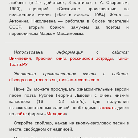
любовь» (в 4-х действиях, 8 картинах, с А. Свириным,
1950), сценарий «Сказочное происшествие на
письменном столе» («Как в сказке», 1954). Жена —
Антонина Николаевна — работала в Союзе писателей
СССР, вторым браком замужем за поэтом и
переводчиком Марком Максимовым.
Использована информация с сайтов:
Википедия
,
Красная книга российской эстрады
,
Кино-
Театр.РУ
Этикетки грампластинок взяты с сайтов:
discogs.com
,
records.su
,
russian-records.com
Ниже Вы можете прослушать ознакомительные версии
песен поэта Рублёв Георгий Львович с очень низким
качеством (16 – 32 кБит/с). Для получения
высококачественных записей необходимо
заказать
диски
на
сайте
фирмы «
Мелодия
».
Откройте спойлер, нажав на кнопку-заголовок песни в
месте, свободном от надписей.