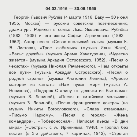
04.03.1916 — 30.06.1955
Георгий Львович Рублёв (4 марта 1916, Баку — 30 июня
1955, Москва) — русский советский поэт-песенник,
драматург. Родился в семье Льва Яковлевича Рублёва
(1882—1938) и его жены Софьи Израилевны (1892—
1962). Автор песен «Севастопольский вальс» (музыка К.
Я. Листова), «Трое любимых» (музыка Ильи Жака),
«Вальс дружбы» (музыка Арама Хачатуряна), «Чудесно
живётся» (музыка Аркадия Островского, 1952), «Песня о
чекистах» (музыка Николая Речменского), «Нам открыты
все пути» (музыка Аркадия Островского), «Песня о
родной стране» (музыка Анатолия Лепина), «Ариозо
матери» из кантаты «Нам нужен мир» (музыка А.
Новикова), «Подарок Сталину от девочки из Вьетнама»
(музыка З. Левиной), «Песня о китайском мальчике»
(музыка З. Левиной), «Песня французского докера» (на
музыку Никиты Богословского), «Слава отважным»,
«Письмо Наркому», «Песня о героях», «Жена
командира», «Победоносная». Написал пьесы «В дни
мира» («Сёстры», с А. Ирининым, 1948), «Пропал без
вести» (в 3-х действиях, 7 картинах, 1942), «Строгая