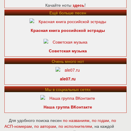
Качайте ноты
здесь
!
Ещё больше песен
Красная книга российской эстрады
Советская музыка
Очень много нот
ale07.ru
Мы в социальных сетях
Наша группа ВКонтакте
Для удобного поиска песен
по названиям
,
по годам
,
по
АСП-номерам
,
по авторам
,
по исполнителям
, на каждой