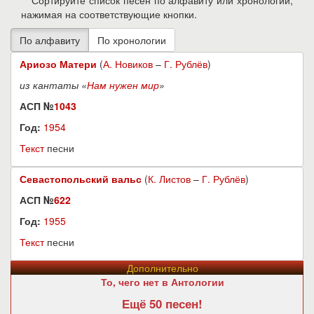
Сортируйте список песен по алфавиту или хронологии,
нажимая на соответствующие кнопки.
Ариозо Матери
(
А. Новиков
–
Г. Рублёв
)
из кантаты «
Нам нужен мир
»
АСП №
1043
Год:
1954
Текст
песни
Севастопольский вальс
(
К. Листов
–
Г. Рублёв
)
АСП №
622
Год:
1955
Текст
песни
Дополнительно
То, чего нет в Антологии
Ещё 50 песен!