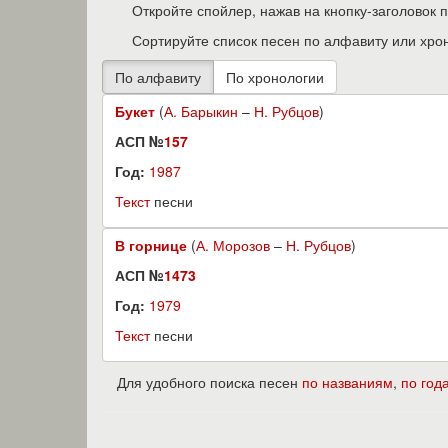
Откройте спойлер, нажав на кнопку-заголовок 
Сортируйте список песен по алфавиту или хро
Букет
(
А. Барыкин
–
Н. Рубцов
)
АСП №
157
Год:
1987
Текст
песни
В горнице
(
А. Морозов
–
Н. Рубцов
)
АСП №
1473
Год:
1979
Текст
песни
Для удобного поиска песен
по названиям
,
по год