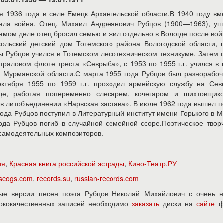
 1936 года в селе Емецк Архангельской области.В 1940 году вм
тала война. Отец, Михаил Андреянович Рубцов (1900—1963), у
 самом деле отец бросил семью и жил отдельно в Вологде после вой
ольский детский дом Тотемского района Вологодской области, 
ы Рубцов учился в Тотемском лесотехническом техникуме. Затем 
 траловом флоте треста «Севрыба», с 1953 по 1955 г.г. учился в 
 Мурманской области.С марта 1955 года Рубцов был разнорабо
ктября 1955 по 1959 г.г. проходил армейскую службу на Сев
де, работая попеременно слесарем, кочегаром и шихтовщик
я в литобъединении «Нарвская застава». В июле 1962 года вышел 
года Рубцов поступил в Литературный институт имени Горького в М
года Рубцов погиб в случайной семейной ссоре.Поэтическое твор
самодеятельных композиторов.
ия
,
Красная книга российской эстрады
,
Кино-Театр.РУ
iscogs.com
,
records.su
,
russian-records.com
ые версии песен поэта Рубцов Николай Михайлович с очень н
ысококачественных записей необходимо
заказать
диски на
сайте
ф