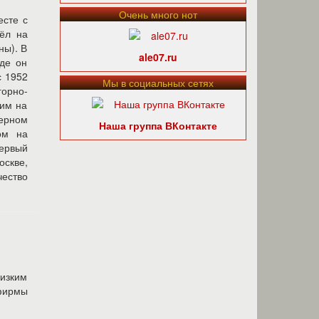
Очень много нот
есте с
шёл на
ны). В
ale07.ru
где он
с 1952
Мы в социальных сетях
горно-
чим на
ерном
Наша группа ВКонтакте
ом на
первый
оскве,
чество
изким
ирмы