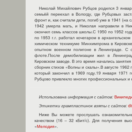
Николай Михайлович Рубцов родился 3 января
семьёй переехал в Вологду, где Рубцовых зас
фронт и, как считали дети, погиб уже в 1941 (на
1942 умерла мать, и Николая направили в Ник
окончил семь классов школы.С 1950 по 1952 год
по 1953 г.г. работал кочегаром в архангельском
химическом техникуме Минхимпрома в Кировске
опытном военном полигоне в Ленинграде. С о
флоте.После демобилизации жил в Ленингра
Кировском заводе. В это время начались заняти
сборник стихов «Волны и скалы».В августе 1962 
который закончил в 1969 году.19 января 1971 
Рубцово привлекло многих профессиональных и 
Использована информация с сайтов:
Википед
Этикетки грампластинок взяты с сайтов:
d
Ниже Вы можете прослушать ознакомительн
качеством (16 – 32 кБит/с). Для получения в
«
Мелодия
».