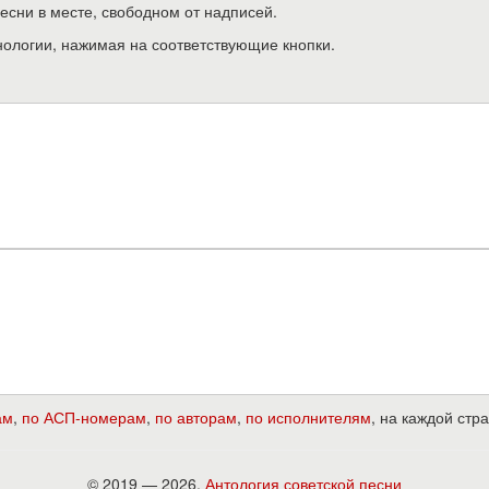
песни в месте, свободном от надписей.
нологии, нажимая на соответствующие кнопки.
ам
,
по АСП-номерам
,
по авторам
,
по исполнителям
, на каждой ст
© 2019 — 2026,
Антология советской песни